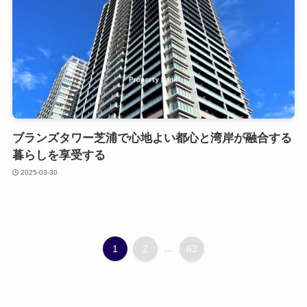
ブランズタワー芝浦で心地よい都心と湾岸が融合する
暮らしを享受する
2025-03-30
1
2
...
63