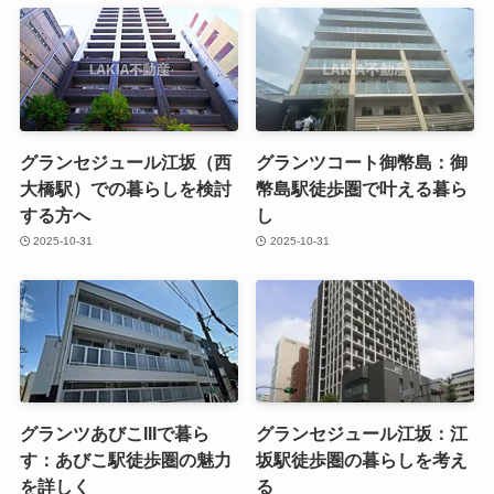
グランセジュール江坂（西
グランツコート御幣島：御
大橋駅）での暮らしを検討
幣島駅徒歩圏で叶える暮ら
する方へ
し
2025-10-31
2025-10-31
グランツあびこIIIで暮ら
グランセジュール江坂：江
す：あびこ駅徒歩圏の魅力
坂駅徒歩圏の暮らしを考え
を詳しく
る