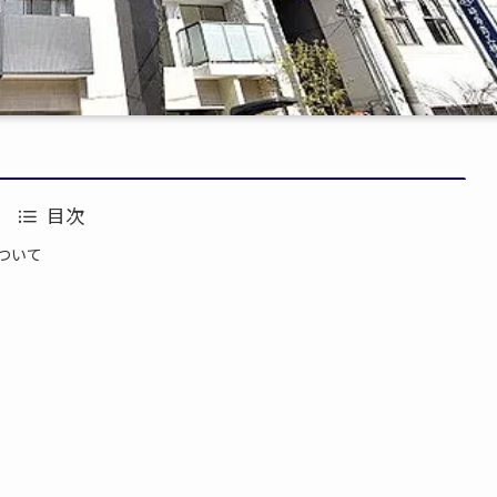
目次
について