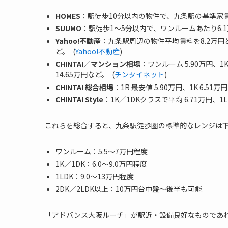
HOMES
：駅徒歩10分以内の物件で、九条駅の基準家賃相
SUUMO
：駅徒歩1〜5分以内で、ワンルームあたり6.1万
Yahoo!不動産
：九条駅周辺の物件平均賃料を8.2万円とし、ワ
ど。 (
Yahoo!不動産
)
CHINTAI／マンション相場
：ワンルーム 5.90万円、1K 6
14.65万円など。 (
チンタイネット
)
CHINTAI 総合相場
：1R 最安値 5.90万円、1K 6.51万円
CHINTAI Style
：1K／1DKクラスで平均 6.71万円、1LD
これらを総合すると、九条駅徒歩圏の標準的なレンジは
ワンルーム：5.5～7万円程度
1K／1DK：6.0～9.0万円程度
1LDK：9.0～13万円程度
2DK／2LDK以上：10万円台中盤〜後半も可能
「アドバンス大阪ルーチ」が駅近・設備良好なものであ