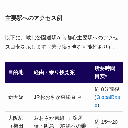
主要駅へのアクセス例
以下に、城北公園通駅から都心主要駅へのアクセ
ス目安を示します（乗り換え含む可能性あり）。
所要時間
目的地
経由・乗り換え案
目安*
約 8分前後
新大阪
JRおおさか東線直通
(
GlobalBas
e
)
大阪駅
おおさか東線 → 淀屋
約 15〜20
（梅田
橋・阪急・JR線への乗