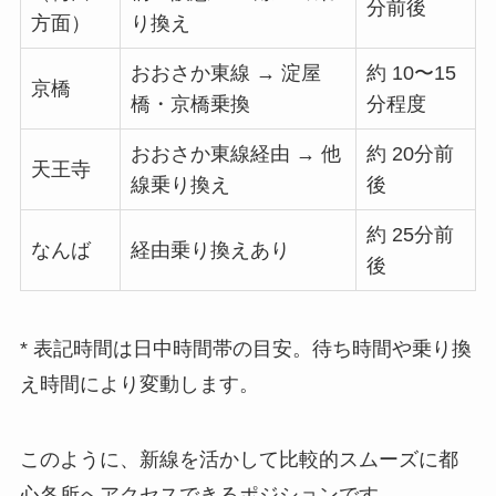
分前後
方面）
り換え
おおさか東線 → 淀屋
約 10〜15
京橋
橋・京橋乗換
分程度
おおさか東線経由 → 他
約 20分前
天王寺
線乗り換え
後
約 25分前
なんば
経由乗り換えあり
後
* 表記時間は日中時間帯の目安。待ち時間や乗り換
え時間により変動します。
このように、新線を活かして比較的スムーズに都
心各所へアクセスできるポジションです。