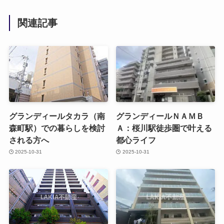
関連記事
グランディールタカラ（南
グランディールＮＡＭＢ
森町駅）での暮らしを検討
Ａ：桜川駅徒歩圏で叶える
される方へ
都心ライフ
2025-10-31
2025-10-31