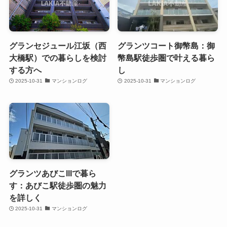
グランセジュール江坂（西
グランツコート御幣島：御
大橋駅）での暮らしを検討
幣島駅徒歩圏で叶える暮ら
する方へ
し
2025-10-31
マンションログ
2025-10-31
マンションログ
グランツあびこIIIで暮ら
す：あびこ駅徒歩圏の魅力
を詳しく
2025-10-31
マンションログ