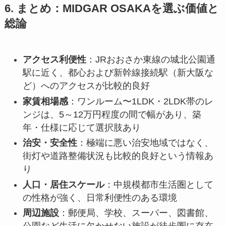
6. まとめ：MIDGAR OSAKAを選ぶ価値と
総論
アクセス利便性
：JRおおさか東線の城北公園通
駅に近く、都心および新幹線接続駅（新大阪な
ど）へのアクセスが比較的良好
家賃相場感
：ワンルーム〜1LDK・2LDK帯のレ
ンジは、5～12万円程度の間で幅があり、築
年・仕様に応じて選択肢あり
治安・安全性
：極端に悪い治安地域ではなく、
街灯や道路整備状況も比較的良好という情報あ
り
人口・居住スケール
：中規模都市生活圏として
の性格が強く、日常利便性のある環境
周辺施設
：郵便局、学校、スーパー、図書館、