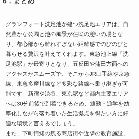
6．まとめ
グランフォート洗足池が建つ洗足池エリアは、自
然豊かな公園と池の風景が住民の憩いの場とな
り、都心部から離れすぎない距離感でのびのびと
暮らせる贅沢を叶えてくれます。東急池上線「洗
足池駅」が最寄りとなり、五反田や蒲田方面への
アクセスがスムーズで、そこからJR山手線や京急
線、東急多摩川線など多彩な路線へ乗り継ぎが可
能です。新宿や渋谷、東京駅など都内主要エリア
へは30分前後で到着できるため、通勤・通学を効
率化しながら落ち着いた生活拠点を得たい方に好
適な環境と言えるでしょう。
また、下町情緒の残る商店街や近隣の教育施設、