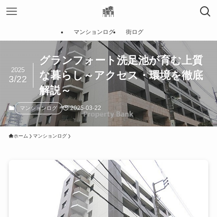
マンションログ
街ログ
グランフォート洗足池が育む上質
2025
な暮らし～アクセス・環境を徹底
3/22
解説～
2025-03-22
マンションログ
ホーム
マンションログ