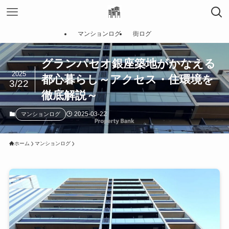
マンションログ
街ログ
グランパセオ銀座築地がかなえる
2025
都心暮らし～アクセス・住環境を
3/22
徹底解説～
2025-03-22
マンションログ
ホーム
マンションログ