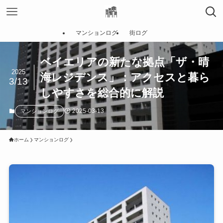
マンションログ
街ログ
ベイエリアの新たな拠点「ザ・晴
2025
海レジデンス」：アクセスと暮ら
3/13
しやすさを総合的に解説
2025-03-13
マンションログ
ホーム
マンションログ