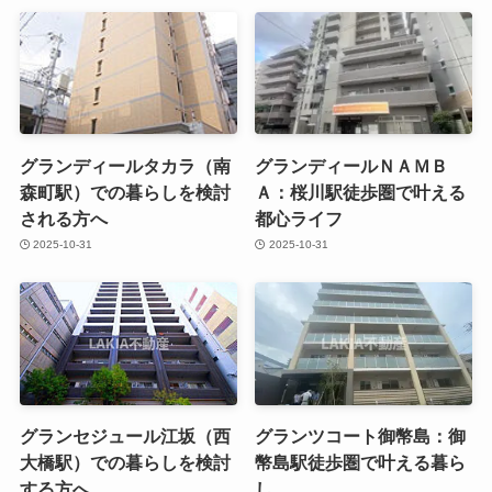
グランディールタカラ（南
グランディールＮＡＭＢ
森町駅）での暮らしを検討
Ａ：桜川駅徒歩圏で叶える
される方へ
都心ライフ
2025-10-31
2025-10-31
グランセジュール江坂（西
グランツコート御幣島：御
大橋駅）での暮らしを検討
幣島駅徒歩圏で叶える暮ら
する方へ
し