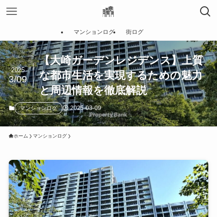
マンションログ
街ログ
【大崎ガーデンレジデンス】上質
2025
な都市生活を実現するための魅力
3/09
と周辺情報を徹底解説
2025-03-09
マンションログ
ホーム
マンションログ