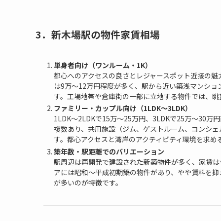
3．新木場駅の物件家賃相場
単身者向け（ワンルーム・1K）
都心へのアクセスの良さとレジャースポット近接の魅
は9万～12万円程度が多く、駅から近い築浅マンショ
す。工場地帯や倉庫街の一部に立地する物件では、眺
ファミリー・カップル向け（1LDK～3LDK）
1LDK～2LDKで15万～25万円、3LDKで25万
複数あり、共用施設（ジム、ゲストルーム、コンシェ
す。都心アクセスと湾岸のアクティビティ環境を求め
築年数・駅距離でのバリエーション
駅周辺は再開発で建設された新築物件が多く、家賃は
アには昭和～平成初期築の物件があり、やや賃料を抑
が多いのが特徴です。