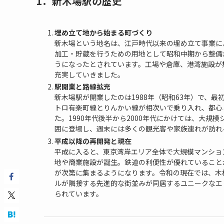
1．新木場駅の歴史
埋め立て地から始まる町づくり
新木場という地名は、江戸時代以来の埋め立て事業に
加工・貯蔵を行うための用地として昭和中期から整備
うになったとされています。工場や倉庫、港湾施設が
充実していきました。
駅開業と路線拡充
新木場駅が開業したのは1988年（昭和63年）で、最
トロ有楽町線とりんかい線が相次いで乗り入れ、都心
た。1990年代後半から2000年代にかけては、大
囲に登場し、週末には多くの観光客や家族連れが訪れ
平成以降の再開発と現在
平成に入ると、東京湾岸エリア全体で大規模マンショ
地や商業施設が誕生。鉄道の利便性が優れていること
が次第に集まるようになります。令和の現在では、木
ルが隣接する先進的な街並みが同居するユニークなエ
られています。