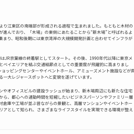
より江東区の南端部が形成される過程で生まれました。もともと木材の
が進んでおり、「木場」の東側にあたることから“新木場”と呼ばれるよ
集まり、昭和後期には東京湾岸の大規模開発計画と合わせてインフラが
初はJR京葉線の終着駅としてスタート。その後、1990年代以降に東京メ
とベイエリアを結ぶ交通結節点としての重要度が飛躍的に高まりまし
規模ショッピングセンターやイベントホール、アミューズメント施設などが
る一大レジャースポットへと変貌を遂げています。
ンやオフィスビルの建設ラッシュが始まり、新木場周辺にも新たな住宅
から、都心への通勤時間を短縮したいビジネスパーソンやファミリー層
材倉庫や工場が並ぶ昔ながらの景観と、高層マンションやイベントホー
リアとして知られ、さまざまなライフスタイルを実現できる環境が整え