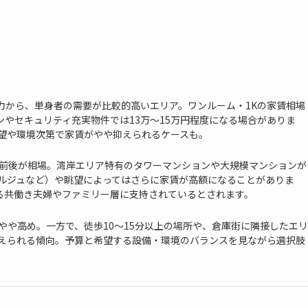
力から、単身者の需要が比較的高いエリア。ワンルーム・1Kの家賃相場
ンやセキュリティ充実物件では13万～15万円程度になる場合がありま
望や環境次第で家賃がやや抑えられるケースも。
～30万円前後が相場。湾岸エリア特有のタワーマンションや大規模マンションが
ルジュなど）や眺望によってはさらに家賃が高額になることがありま
る共働き夫婦やファミリー層に支持されているとされます。
やや高め。一方で、徒歩10～15分以上の場所や、倉庫街に隣接したエリ
えられる傾向。予算と希望する設備・環境のバランスを見ながら選択肢