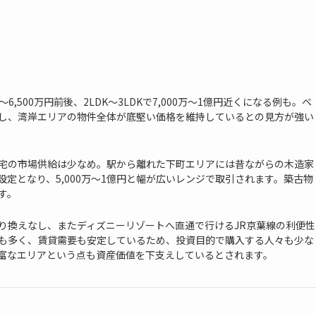
6,500万円前後、2LDK～3LDKで7,000万～1億円近くになる例も。ベ
し、湾岸エリアの物件全体が底堅い価格を維持しているとの見方が強い
宅の市場供給は少なめ。駅から離れた下町エリアには昔ながらの木造家
定となり、5,000万～1億円と幅が広いレンジで取引されます。築古物
す。
り換えなし、またディズニーリゾートへ直通で行けるJR京葉線の利便性
も多く、賃貸需要も安定しているため、投資目的で購入する人々も少な
富なエリアという点も資産価値を下支えしているとされます。