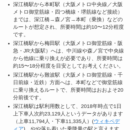
深江橋駅から本町駅（大阪メトロ中央線／大阪
メトロ御堂筋線・四つ橋線・堺筋線など接続）
までは、深江橋→森ノ宮→本町（乗換）などの
ルートが想定され、所要時間は約10〜12分程度
です。
深江橋駅から梅田駅（大阪メトロ御堂筋線・阪
急・JR大阪駅）へは、中川線や森ノ宮で中央線
から他線に乗り換えが必要であり、所要時間は
約15〜18分程度を目安としてお考えください。
深江橋駅から難波駅（大阪メトロ御堂筋線・千
日前線・近鉄）方面へは、本町などで御堂筋線
に乗り換えるルートで、所要時間はおおよそ20
分前後です。
深江橋駅は駅利用数として、2018年時点で1日
上下車人次約23,129人というデータがあります
（上車11,794人・下車11,335人）(
ウィキペデ
ィア
)。やや落ち着いた乗降量の駅と言えます。