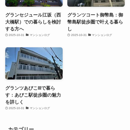
グランセジュール江坂（西
グランツコート御幣島：御
大橋駅）での暮らしを検討
幣島駅徒歩圏で叶える暮ら
する方へ
し
2025-10-31
マンションログ
2025-10-31
マンションログ
グランツあびこIIIで暮ら
す：あびこ駅徒歩圏の魅力
を詳しく
2025-10-31
マンションログ
カテゴリー