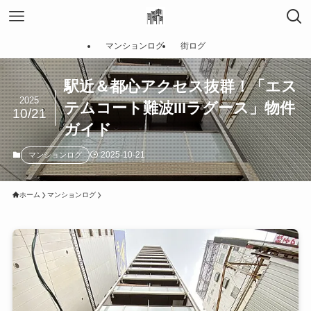
マンションログ
街ログ
駅近＆都心アクセス抜群！「エス
2025
テムコート難波IIIラグース」物件
10/21
ガイド
2025-10-21
マンションログ
ホーム
マンションログ