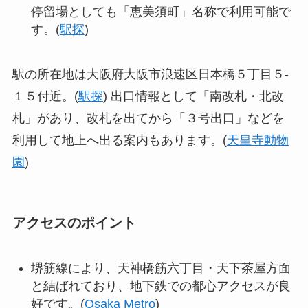
停留場としても「恵美須町」名称で利用可能で
す。(
駅探
)
駅の所在地は大阪府大阪市浪速区日本橋５丁目５‐
１５付近。(
駅探
) 出口情報として「南改札・北改
札」があり、改札を出てから「３号出口」などを
利用して地上へ出る案内もあります。(
天皇寺動物
園
)
アクセスのポイント
堺筋線により、天神橋筋六丁目・天下茶屋方面
と結ばれており、地下鉄での都心アクセスが良
好です。(
Osaka Metro
)