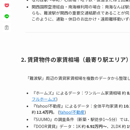
関西国際空港経由・南海線利用の場合：南海なんば駅
らも、難波駅が関西の重要交通結節点であることが伺え
このように、通勤・休日のお出かけ・遠距離移動いず
2. 賃貸物件の家賃相場（最寄り駅エリア
「難波駅」周辺の賃貸家賃相場を複数のデータから整理
『ホームズ』によるデータ：ワンルーム家賃相場 約
8
フルホームズ
)
『Yahoo!不動産』によるデータ：全体平均家賃 約
10
約
12.4万円
。 (
Yahoo!不動産
)
『SUUMO』の調査条件（新築・駅徒歩1〜5分）では
『DOOR賃貸』データ：1K 約
6.92万円〜
、2LDK 約
1