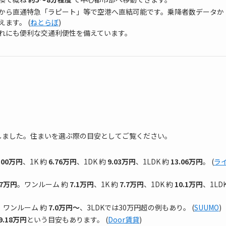
から直通特急「ラピート」等で空港へ直結可能です。乗降者数データか
ます。 (
ねとらぼ
)
れにも便利な交通利便性を備えています。
）
しました。住まいを選ぶ際の目安としてご覧ください。
.00万円
、1K 約
6.76万円
、1DK 約
9.03万円
、1LDK 約
13.06万円
。 (
ラ
.7万円
。ワンルーム 約
7.1万円
、1K 約
7.7万円
、1DK 約
10.1万円
、1LD
、ワンルーム 約
7.0万円～
、3LDKでは30万円超の例もあり。 (
SUUMO
)
9.18万円
という目安もあります。 (
Door賃貸
)