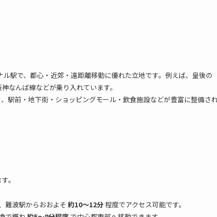
ナル駅で、都心・近郊・遠距離移動に優れた立地です。例えば、皇後の
阪神なんば線などが乗り入れています。
り、駅前・地下街・ショッピングモール・飲食施設などが豊富に整備さ
ます。
、難波駅からおおよそ
約10〜12分
程度でアクセス可能です。
換で概ね
約5～8分程度
で中心都市部へ移動できます。