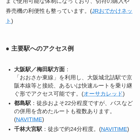
まで使用可能な体制になっており、切符の購入や
券売機の利便性も整っています。(
JRおでかけネッ
ト
)
● 主要駅へのアクセス例
大阪駅／梅田駅方面
：
「おおさか東線」を利用し、大阪城北詰駅で京
阪本線等と接続、あるいは快速ルートを乗り継
ぐ形でアクセス可能です。(
オーサカレッド
)
都島駅
：徒歩およそ22分程度ですが、バスなど
の併用を含めたルートも複数あります。
(
NAVITIME
)
千林大宮駅
：徒歩で約24分程度。(
NAVITIME
)