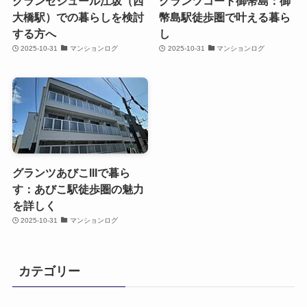
グランセジュール江坂（西
グランツコート御幣島：御
大橋駅）での暮らしを検討
幣島駅徒歩圏で叶える暮ら
する方へ
し
2025-10-31
マンションログ
2025-10-31
マンションログ
グランツあびこIIIで暮ら
す：あびこ駅徒歩圏の魅力
を詳しく
2025-10-31
マンションログ
カテゴリー