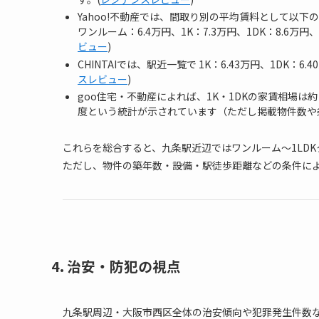
Yahoo!不動産では、間取り別の平均賃料として以下
ワンルーム：6.4万円、1K：7.3万円、1DK：8.6万円、1
ビュー
)
CHINTAIでは、駅近一覧で 1K：6.43万円、1DK：6
スレビュー
)
goo住宅・不動産によれば、1K・1DKの家賃相場は
度という統計が示されています（ただし掲載物件数や
これらを総合すると、九条駅近辺ではワンルーム〜1LD
ただし、物件の築年数・設備・駅徒歩距離などの条件に
4. 治安・防犯の視点
九条駅周辺・大阪市西区全体の治安傾向や犯罪発生件数