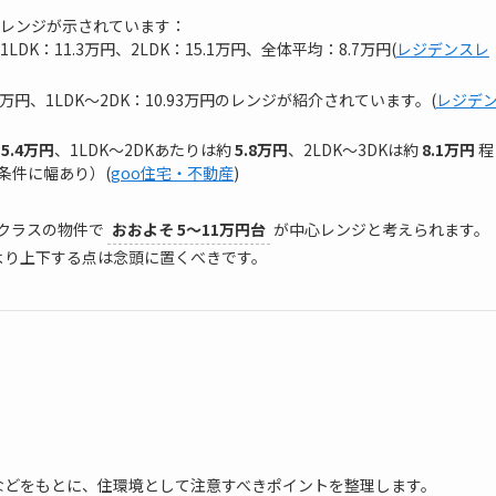
のレンジが示されています：
LDK：11.3万円、2LDK：15.1万円、全体平均：8.7万円(
レジデンスレ
.40万円、1LDK〜2DK：10.93万円のレンジが紹介されています。(
レジデ
約
5.4万円
、1LDK～2DKあたりは約
5.8万円
、2LDK〜3DKは約
8.1万円
程
条件に幅あり）(
goo住宅・不動産
)
Kクラスの物件で
おおよそ 5〜11万円台
が中心レンジと考えられます。
より上下する点は念頭に置くべきです。
などをもとに、住環境として注意すべきポイントを整理します。