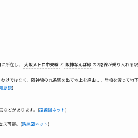
目に所在し、
大阪メトロ中央線
と
阪神なんば線
の2路線が乗り入れる駅
るわけではなく、阪神線の九条駅を出て地上を経由し、陸橋を渡って地
!知恵袋
)
宮などがあります。(
路線図ネット
)
セス可能。(
路線図ネット
)