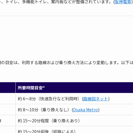
、トイレ、多機能トイレ、案内板などが整備されています。(
阪神電車
)
間の目安は、利用する路線および乗り換え方法により変動します。以下
所要時間目安*
約 6〜8分（快速急行など利用時）(
路線図ネット
)
約 8〜10分（乗り換えなし）(
Osaka Metro
)
線
約 15〜20分程度（乗り換えあり）
約 15〜20分前後（経路による）