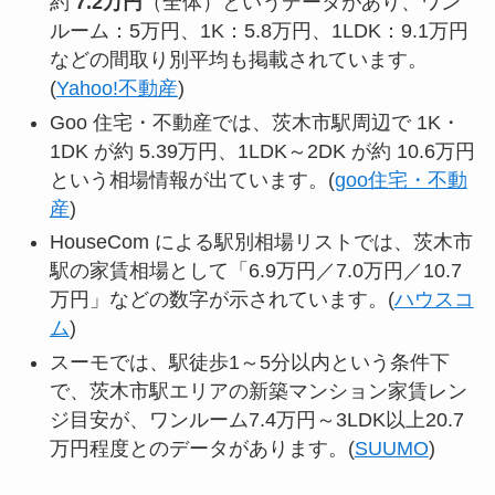
約
7.2万円
（全体）というデータがあり、ワン
ルーム：5万円、1K：5.8万円、1LDK：9.1万円
などの間取り別平均も掲載されています。
(
Yahoo!不動産
)
Goo 住宅・不動産では、茨木市駅周辺で 1K・
1DK が約 5.39万円、1LDK～2DK が約 10.6万円
という相場情報が出ています。(
goo住宅・不動
産
)
HouseCom による駅別相場リストでは、茨木市
駅の家賃相場として「6.9万円／7.0万円／10.7
万円」などの数字が示されています。(
ハウスコ
ム
)
スーモでは、駅徒歩1～5分以内という条件下
で、茨木市駅エリアの新築マンション家賃レン
ジ目安が、ワンルーム7.4万円～3LDK以上20.7
万円程度とのデータがあります。(
SUUMO
)