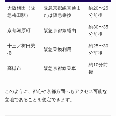
大阪梅田（阪
阪急京都線直通ま
約20〜25
急梅田駅）
たは阪急乗換
分前後
約30〜35
京都河原町
阪急京都線経由
分前後
十三／梅田乗
約25〜30
阪急乗換利用
換
分前後
約10分前
高槻市
阪急京都線乗車
後
このように、都心や京都方面へもアクセス可能な
立地であることを想定できます。