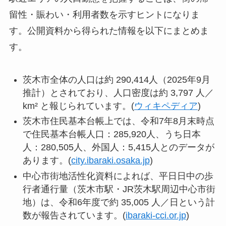
留性・賑わい・利用者数を示すヒントになりま
す。公開資料から得られた情報を以下にまとめま
す。
茨木市全体の人口は約 290,414人（2025年9月
推計）とされており、人口密度は約 3,797 人／
km² と報じられています。(
ウィキペディア
)
茨木市住民基本台帳上では、令和7年8月末時点
で住民基本台帳人口：285,920人、うち日本
人：280,505人、外国人：5,415人とのデータが
あります。(
city.ibaraki.osaka.jp
)
中心市街地活性化資料によれば、平日日中の歩
行者通行量（茨木市駅・JR茨木駅周辺中心市街
地）は、令和6年度で約 35,005 人／日という計
数が報告されています。(
ibaraki-cci.or.jp
)