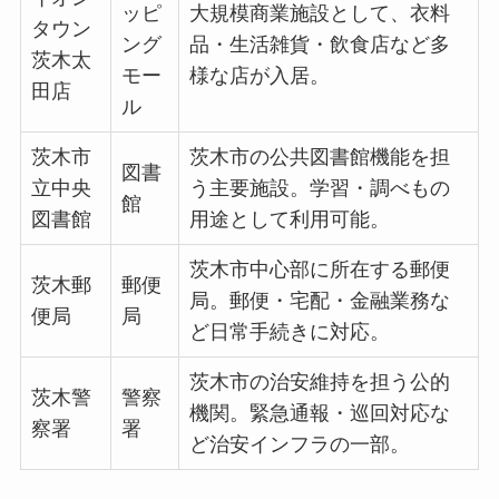
ッピ
大規模商業施設として、衣料
タウン
ング
品・生活雑貨・飲食店など多
茨木太
モー
様な店が入居。
田店
ル
茨木市
茨木市の公共図書館機能を担
図書
立中央
う主要施設。学習・調べもの
館
図書館
用途として利用可能。
茨木市中心部に所在する郵便
茨木郵
郵便
局。郵便・宅配・金融業務な
便局
局
ど日常手続きに対応。
茨木市の治安維持を担う公的
茨木警
警察
機関。緊急通報・巡回対応な
察署
署
ど治安インフラの一部。