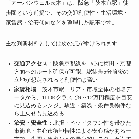
「アーバンウェル茨木」は、阪急「茨木市駅」徒
歩圏という前提で、その交通利便性・生活環境・
家賃感・治安傾向などを整理した記事です。
主な判断材料としては次の点が挙げられます：
交通アクセス
：阪急京都線を中心に梅田・京都
方面へのルート確保が可能。駅徒歩5分前後の
立地が想定されると利便性は高い
家賃相場
：茨木市駅エリア・市域全体の相場デ
ータから、1LDKクラスで9～12万円程度を目安
に見込めるレンジ。駅近・築浅・条件良物件な
ら上乗せも見込める
治安・安全性
：北摂・ベッドタウン性を帯びた
市街地・中心市街地特性による安心感がある一