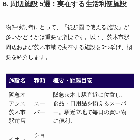
6. 周辺施設 5選：実在する生活利便施設
物件検討者にとって、「徒歩圏で使える施設」が
多いかどうかは重要な指標です。以下、茨木市駅
周辺および茨木市域で実在する施設を5つ挙げ、概
要を紹介します。
施設名
種類
概要・距離目安
阪急オ
阪急茨木市駅直近に位置し、
アシス
スー
食品・日用品を揃えるスーパ
茨木市
パー
ー。駅近立地で毎日の買い物
駅前店
に便利。
ショ
イオン