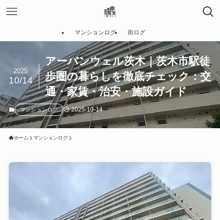
マンションログ
街ログ
アーバンウェル茨木｜茨木市駅徒
2025
歩圏の暮らしを徹底チェック：交
10/14
通・家賃・治安・施設ガイド
2025-10-14
マンションログ
ホーム
マンションログ