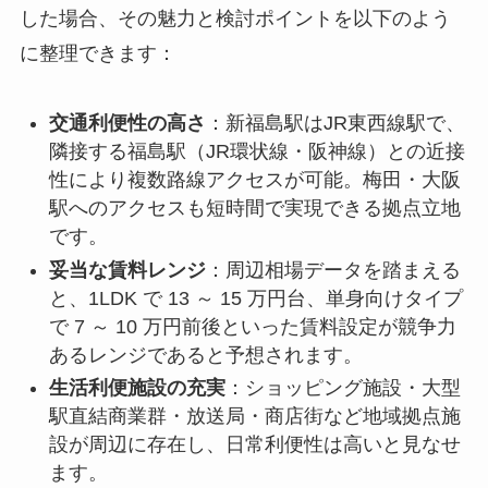
した場合、その魅力と検討ポイントを以下のよう
に整理できます：
交通利便性の高さ
：新福島駅はJR東西線駅で、
隣接する福島駅（JR環状線・阪神線）との近接
性により複数路線アクセスが可能。梅田・大阪
駅へのアクセスも短時間で実現できる拠点立地
です。
妥当な賃料レンジ
：周辺相場データを踏まえる
と、1LDK で 13 ～ 15 万円台、単身向けタイプ
で 7 ～ 10 万円前後といった賃料設定が競争力
あるレンジであると予想されます。
生活利便施設の充実
：ショッピング施設・大型
駅直結商業群・放送局・商店街など地域拠点施
設が周辺に存在し、日常利便性は高いと見なせ
ます。