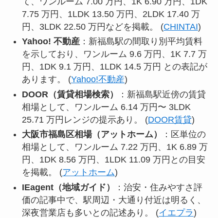
て、ワンルーム 7.00 万円、1K 6.90 万円、1DK
7.75 万円、1LDK 13.50 万円、2LDK 17.40 万
円、3LDK 22.50 万円などを掲載。 (
CHINTAI
)
Yahoo! 不動産
：新福島駅の間取り別平均賃料
を示しており、ワンルーム 9.6 万円、1K 7.7 万
円、1DK 9.1 万円、1LDK 14.5 万円 との表記が
あります。 (
Yahoo!不動産
)
DOOR（賃貸相場検索）
：新福島駅近傍の賃貸
相場として、ワンルーム 6.14 万円〜 3LDK
25.71 万円レンジの提示あり。 (
DOOR賃貸
)
大阪市福島区相場（アットホーム）
：区単位の
相場として、ワンルーム 7.22 万円、1K 6.89 万
円、1DK 8.56 万円、1LDK 11.09 万円との目安
を掲載。 (
アットホーム
)
IEagent（地域ガイド）
：治安・住みやすさ評
価の記事中で、駅周辺・大通り付近は明るく、
深夜営業店も多いとの記述あり。 (
イエプラ
)