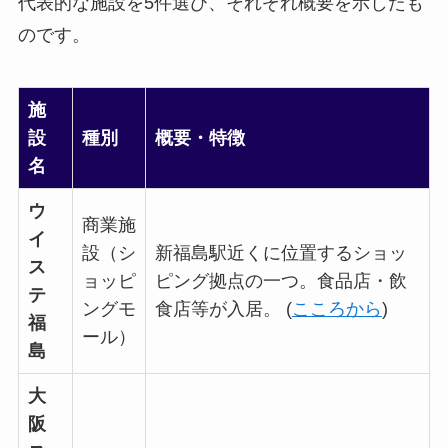
代表的な施設を5件選び、それぞれ概要を示したも
のです。
施
設
種別
概要・特徴
名
ウ
商業施
イ
設（シ
新福島駅近くに位置するショッ
ス
ョッピ
ピング拠点の一つ。食品店・飲
テ
ングモ
食店等が入居。 (
こころから
)
福
ール）
島
大
阪