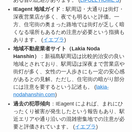
ある旨の記述があります。 (
LIFULL HOME’S
)
IEagent 地域ガイド
：駅周辺・大通りは街灯・
深夜営業店が多く、夜でも明るいと評価。一
方、住宅街の奥まった路地では街灯が乏しく暗
くなる場所もあるため注意が必要という指摘も
あります。 (
イエプラ
)
地域不動産業者サイト（Lakia Noda
Hanshin）
：新福島駅周辺は比較的治安の良い
地域とされており、駅周辺は深夜まで営業店や
街灯が多く、女性の一人歩きにも一定の安心感
があるとの見解。ただし、住宅街の暗がり部分
には注意を要するという記述も。 (
lakia-
nodahanshin.com
)
過去の犯罪傾向
：IEagent によれば、まれにひ
ったくり被害が発生したという報告もあり、駅
近エリアや通り沿いの混雑密集地での注意が必
要と評価されています。 (
イエプラ
)