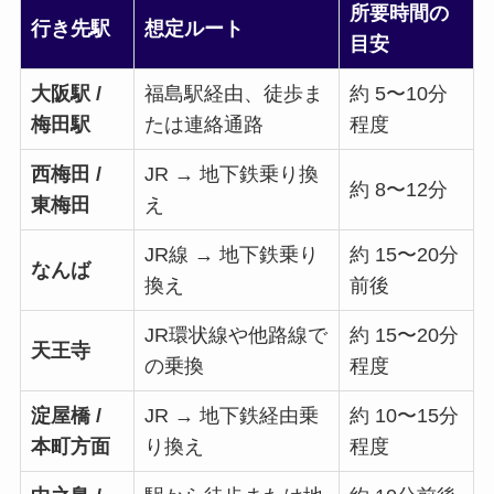
所要時間の
行き先駅
想定ルート
目安
大阪駅 /
福島駅経由、徒歩ま
約 5〜10分
梅田駅
たは連絡通路
程度
西梅田 /
JR → 地下鉄乗り換
約 8〜12分
東梅田
え
JR線 → 地下鉄乗り
約 15〜20分
なんば
換え
前後
JR環状線や他路線で
約 15〜20分
天王寺
の乗換
程度
淀屋橋 /
JR → 地下鉄経由乗
約 10〜15分
本町方面
り換え
程度