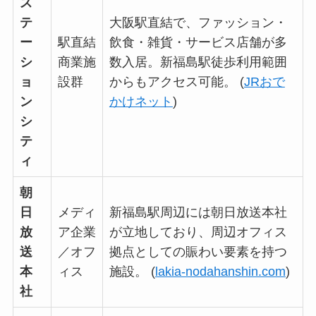
ス
テ
大阪駅直結で、ファッション・
ー
駅直結
飲食・雑貨・サービス店舗が多
シ
商業施
数入居。新福島駅徒歩利用範囲
ョ
設群
からもアクセス可能。 (
JRおで
ン
かけネット
)
シ
テ
ィ
朝
日
メディ
新福島駅周辺には朝日放送本社
放
ア企業
が立地しており、周辺オフィス
送
／オフ
拠点としての賑わい要素を持つ
本
ィス
施設。 (
lakia-nodahanshin.com
)
社