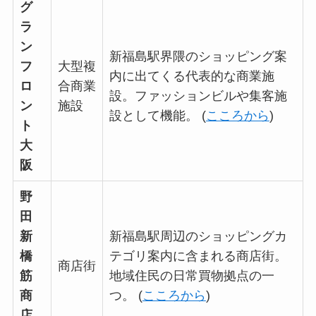
グ
ラ
ン
新福島駅界隈のショッピング案
フ
大型複
内に出てくる代表的な商業施
ロ
合商業
設。ファッションビルや集客施
ン
施設
設として機能。 (
こころから
)
ト
大
阪
野
田
新
新福島駅周辺のショッピングカ
橋
テゴリ案内に含まれる商店街。
商店街
筋
地域住民の日常買物拠点の一
商
つ。 (
こころから
)
店