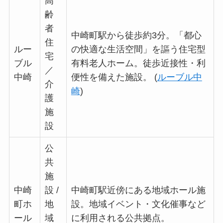
高
齢
者
中崎町駅から徒歩約3分。「都心
住
ルー
の快適な生活空間」を謳う住宅型
宅
ブル
有料老人ホーム。徒歩近接性・利
／
中崎
便性を備えた施設。 (
ルーブル中
介
崎
)
護
施
設
公
共
施
中崎
設 /
中崎町駅近傍にある地域ホール施
町ホ
地
設。地域イベント・文化催事など
ール
域
に利用される公共拠点。