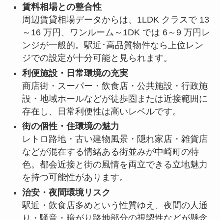
賃料相場との整合性
周辺賃貸相場データからは、1LDK クラスで 13
～16 万円、ワンルーム～1DK では 6～9 万円レ
ンジが一般的。駅近･高品質物件なら上位レン
ジでの設定が十分可能と見られます。
利便施設・日常環境の充実
商店街・スーパー・飲食店・公共施設・行政施
設・地域ホールなどが徒歩圏または近接範囲に
存在し、日常利便性は高いレベルです。
街の個性・住環境の魅力
レトロ路地・古い建物風景・隠れ家店・雑貨店
などが混在する情緒ある街並みが中崎町の特
色。都会近接と街の風情を両立できる立地魅力
を持つ可能性があります。
治安・夜間環境リスク
駅近・飲食店多めという性質ゆえ、夜間の人通
り・騒音・暗がり路地部分の視認性などが懸念