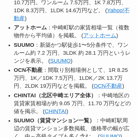
10.7万円。ワンルーム 7.5万円、1K 7.8万円、
1DK 8.3万円、1LDK 14.6万円など。 (
Yahoo!不
動産
)
アットホーム
：中崎町駅の家賃相場一覧（複数
物件から平均値）を掲載。 (
アットホーム
)
SUUMO
：新築かつ駅徒歩1〜5分条件で、ワン
ルーム約 7.2 万円、3LDK 約 28.1 万円というレ
ンジを表示。 (
SUUMO
)
OCN不動産
：間取り別相場例として、1R 8.25
万円、1K／1DK 7.5万円、1LDK／2K 13.7万
円、2LDK 19万円などを掲載。 (
OCN不動産
)
CHINTAI（北区中崎エリア全体）
：中崎地区の
賃貸家賃相場が約 9.05 万円、11.70 万円などの
値を掲示。 (
CHINTAI
)
SUUMO（賃貸マンション一覧）
：中崎町駅周
辺の賃貸マンション多数掲載、価格帯の幅が広
く、中～高級タイプも多く含む。 (
SUUMO
)