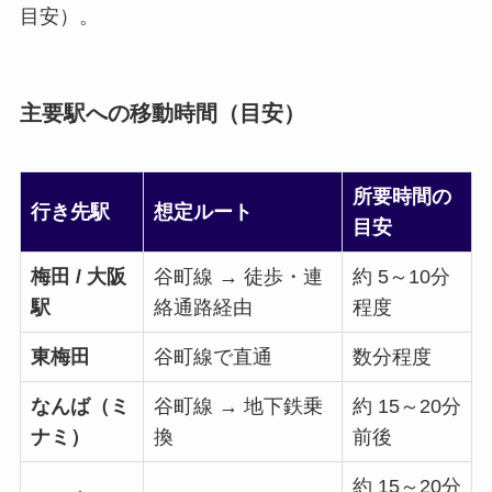
目安）。
主要駅への移動時間（目安）
所要時間の
行き先駅
想定ルート
目安
梅田 / 大阪
谷町線 → 徒歩・連
約 5～10分
駅
絡通路経由
程度
東梅田
谷町線で直通
数分程度
なんば（ミ
谷町線 → 地下鉄乗
約 15～20分
ナミ）
換
前後
約 15～20分