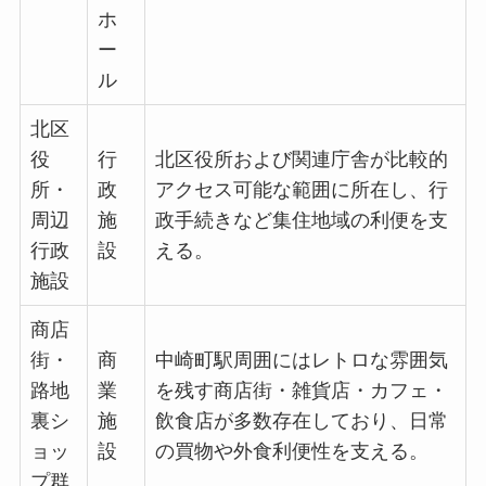
ホ
ー
ル
北区
役
行
北区役所および関連庁舎が比較的
所・
政
アクセス可能な範囲に所在し、行
周辺
施
政手続きなど集住地域の利便を支
行政
設
える。
施設
商店
街・
商
中崎町駅周囲にはレトロな雰囲気
路地
業
を残す商店街・雑貨店・カフェ・
裏シ
施
飲食店が多数存在しており、日常
ョッ
設
の買物や外食利便性を支える。
プ群