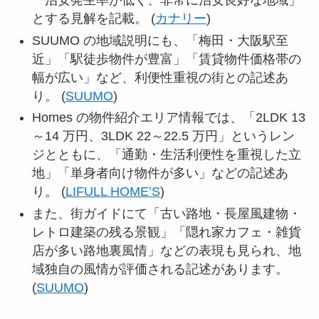
「治安発生率が低く、非常に治安良好な地域」
とする見解を記載。 (
カナリー
)
SUUMO の地域説明にも、「梅田・大阪駅至
近」「駅徒歩物件が豊富」「賃貸物件価格帯の
幅が広い」など、利便性重視の街との記述あ
り。 (
SUUMO
)
Homes の物件紹介エリア情報では、「2LDK 13
～14 万円、3LDK 22～22.5 万円」というレン
ジとともに、「通勤・生活利便性を重視した立
地」「単身者向け物件が多い」などの記述あ
り。 (
LIFULL HOME’S
)
また、街ガイドにて「古い路地・長屋風建物・
レトロ建築の残る景観」「隠れ家カフェ・雑貨
店が多い路地裏風情」などの表現も見られ、地
域独自の風情が評価される記述があります。
(
SUUMO
)