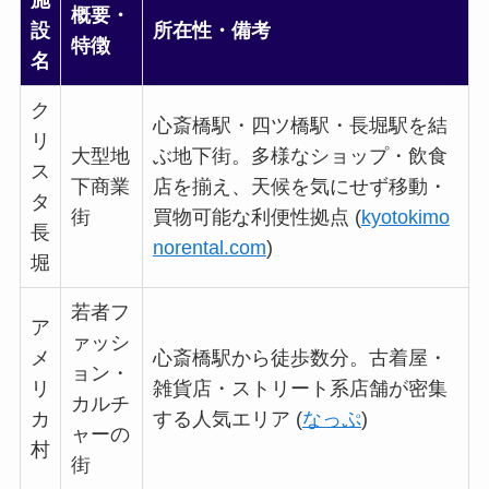
概要・
設
所在性・備考
特徴
名
ク
心斎橋駅・四ツ橋駅・長堀駅を結
リ
大型地
ぶ地下街。多様なショップ・飲食
ス
下商業
店を揃え、天候を気にせず移動・
タ
街
買物可能な利便性拠点 (
kyotokimo
長
norental.com
)
堀
若者フ
ア
ァッシ
メ
心斎橋駅から徒歩数分。古着屋・
ョン・
リ
雑貨店・ストリート系店舗が密集
カルチ
カ
する人気エリア (
なっぷ
)
ャーの
村
街