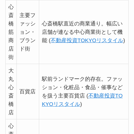
心
斎
主要フ
橋
ァッシ
心斎橋駅直近の商業通り。幅広い
筋
ョン・
店舗が連なる中心商業街として機
商
ブラン
能 (
不動産投資TOKYOリスタイル
)
店
ド街
街
大
丸
駅前ランドマーク的存在。ファッ
心
ション・化粧品・食品・催事など
百貨店
斎
を扱う主要百貨店 (
不動産投資TO
橋
KYOリスタイル
)
店
心