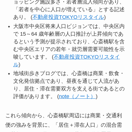
ョッピング施設多さ・若者層流入傾向があり、
「若者を中心に人口が増えている」とする記述
あり。 (
不動産投資TOKYOリスタイル
)
大阪市中央区将来人口ビジョンでは、中央区内
で 15～64 歳年齢層の人口推計が上昇傾向であ
るという予測が提示されており、心斎橋駅を含
む中央区エリアの若年・就労層需要可能性を示
唆しています。 (
不動産投資TOKYOリスタイ
ル
)
地域街歩きブログでは、心斎橋は商業・飲食・
文化発信拠点であり、昼夜を通じて人流があ
り、居住・滞在需要双方を支える街であるとの
評価があります。 (
note（ノート）
)
これら傾向から、心斎橋駅周辺には商業・交通利
便の強みを背景に、「居住＋滞在人口」の混合需