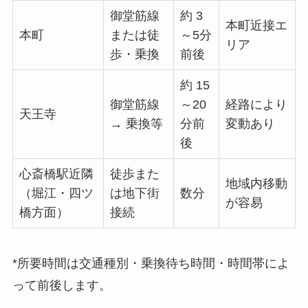
御堂筋線
約 3
本町近接エ
本町
または徒
～5分
リア
歩・乗換
前後
約 15
御堂筋線
～20
経路により
天王寺
→ 乗換等
分前
変動あり
後
心斎橋駅近隣
徒歩また
地域内移動
（堀江・四ツ
は地下街
数分
が容易
橋方面）
接続
*所要時間は交通種別・乗換待ち時間・時間帯によ
って前後します。