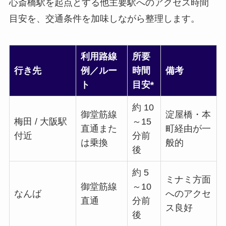
心斎橋駅を起点とする他主要駅へのアクセス時間
目安を、交通条件を加味しながら整理します。
利用路線
所要
行き先
例／ルー
時間
備考
ト
目安*
約 10
御堂筋線
淀屋橋・本
梅田 / 大阪駅
～15
直通また
町経由が一
付近
分前
は乗換
般的
後
約 5
ミナミ方面
御堂筋線
～10
なんば
へのアクセ
直通
分前
ス良好
後