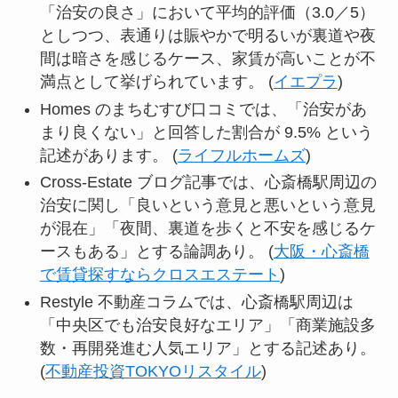
「治安の良さ」において平均的評価（3.0／5）
としつつ、表通りは賑やかで明るいが裏道や夜
間は暗さを感じるケース、家賃が高いことが不
満点として挙げられています。 (
イエプラ
)
Homes のまちむすび口コミでは、「治安があ
まり良くない」と回答した割合が 9.5% という
記述があります。 (
ライフルホームズ
)
Cross-Estate ブログ記事では、心斎橋駅周辺の
治安に関し「良いという意見と悪いという意見
が混在」「夜間、裏道を歩くと不安を感じるケ
ースもある」とする論調あり。 (
大阪・心斎橋
で賃貸探すならクロスエステート
)
Restyle 不動産コラムでは、心斎橋駅周辺は
「中央区でも治安良好なエリア」「商業施設多
数・再開発進む人気エリア」とする記述あり。
(
不動産投資TOKYOリスタイル
)