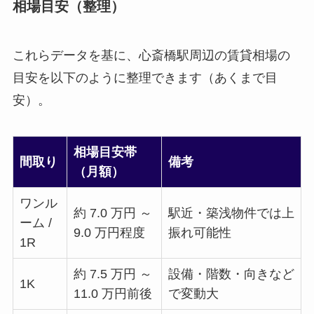
相場目安（整理）
これらデータを基に、心斎橋駅周辺の賃貸相場の
目安を以下のように整理できます（あくまで目
安）。
相場目安帯
間取り
備考
（月額）
ワンル
約 7.0 万円 ～
駅近・築浅物件では上
ーム /
9.0 万円程度
振れ可能性
1R
約 7.5 万円 ～
設備・階数・向きなど
1K
11.0 万円前後
で変動大