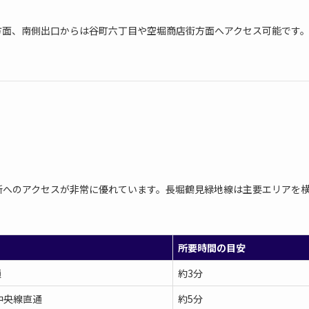
方面、南側出口からは谷町六丁目や空堀商店街方面へアクセス可能です
各所へのアクセスが非常に優れています。長堀鶴見緑地線は主要エリアを
所要時間の目安
通
約3分
中央線直通
約5分