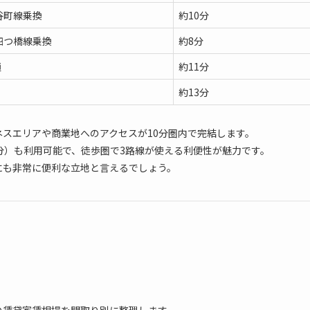
谷町線乗換
約10分
四つ橋線乗換
約8分
通
約11分
約13分
スエリアや商業地へのアクセスが10分圏内で完結します。
分）も利用可能で、徒歩圏で3路線が使える利便性が魅力です。
にも非常に便利な立地と言えるでしょう。
の賃貸家賃相場を間取り別に整理します。