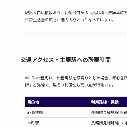
駅出入口は複数あり、北側出口からは長堀橋・堺筋本町
日常生活圏の広さが魅力のひとつとなっています。
交通アクセス・主要駅への所要時間
willDo松屋町は、松屋町駅を最寄りとした場合、都心
断する路線で、乗換の利便性も高い点が特徴です。
目的地
利用路線・乗換
心斎橋駅
長堀鶴見緑地線 直
本町駅
長堀鶴見緑地線 → 