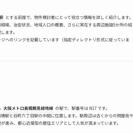
駅
とする前提で、物件検討者にとって役立つ情報を詳しく紹介します
賃相場、治安状況、地域人口の概要、さらに実在する周辺施設5か所の紹
説します。
ージへのリンクを記載しています（指定ディレクトリ形式に従っていま
る
大阪メトロ長堀鶴見緑地線
の駅で、駅番号は N17 です。
堀橋駅と谷町六丁目駅の中間に位置します。駅周辺は古くからの問屋街
発が進み、都心近接型の居住エリアとして人気が高まっています。