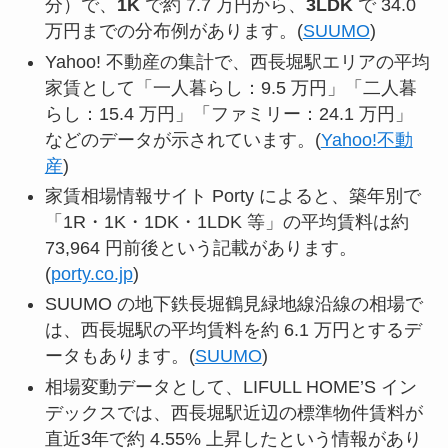
分）で、
1K
で約 7.7 万円から、
3LDK
で 34.0
万円までの分布例があります。(
SUUMO
)
Yahoo! 不動産の集計で、西長堀駅エリアの平均
家賃として「一人暮らし：9.5 万円」「二人暮
らし：15.4 万円」「ファミリー：24.1 万円」
などのデータが示されています。(
Yahoo!不動
産
)
家賃相場情報サイト Porty によると、築年別で
「1R・1K・1DK・1LDK 等」の平均賃料は約
73,964 円前後という記載があります。
(
porty.co.jp
)
SUUMO の地下鉄長堀鶴見緑地線沿線の相場で
は、西長堀駅の平均賃料を約 6.1 万円とするデ
ータもあります。(
SUUMO
)
相場変動データとして、LIFULL HOME’S イン
デックスでは、西長堀駅近辺の標準物件賃料が
直近3年で約 4.55% 上昇したという情報があり