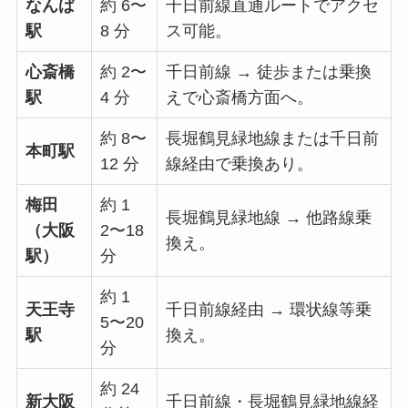
なんば
約 6〜
千日前線直通ルートでアクセ
駅
8 分
ス可能。
心斎橋
約 2〜
千日前線 → 徒歩または乗換
駅
4 分
えで心斎橋方面へ。
約 8〜
長堀鶴見緑地線または千日前
本町駅
12 分
線経由で乗換あり。
梅田
約 1
長堀鶴見緑地線 → 他路線乗
（大阪
2〜18
換え。
駅）
分
約 1
天王寺
千日前線経由 → 環状線等乗
5〜20
駅
換え。
分
約 24
新大阪
千日前線・長堀鶴見緑地線経