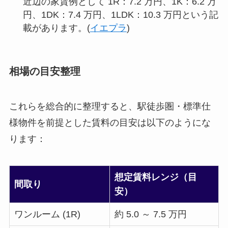
近辺の家賃例として 1R：7.2 万円、1K：6.2 万
円、1DK：7.4 万円、1LDK：10.3 万円という記
載があります。(
イエプラ
)
相場の目安整理
これらを総合的に整理すると、駅徒歩圏・標準仕
様物件を前提とした賃料の目安は以下のようにな
ります：
想定賃料レンジ（目
間取り
安）
ワンルーム (1R)
約 5.0 ～ 7.5 万円