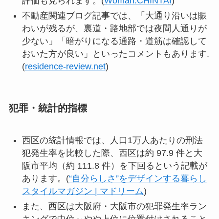
評価も見られます。(
Woman.CHINTAI
)
不動産関連ブログ記事では、「大通り沿いは賑
わいが残るが、裏道・路地部では夜間人通りが
少ない」「暗がりになる通路・道筋は確認して
おいた方が良い」といったコメントもあります.
(
residence-review.net
)
犯罪・統計的指標
西区の統計情報では、人口1万人あたりの刑法
犯発生率を比較した際、西区は約 97.9 件と大
阪市平均（約 111.8 件）を下回るという記載が
あります。(
“自分らしさ”をデザインする暮らし
スタイルマガジン | マドリーム
)
また、西区は大阪府・大阪市の犯罪発生率ラン
キングで中位～やや上位に位置付けされること