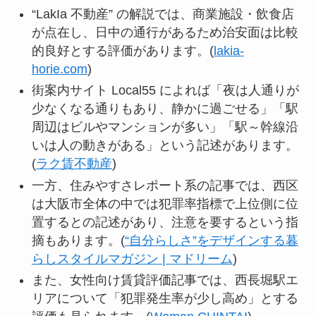
“LakIa 不動産” の解説では、商業施設・飲食店
が点在し、日中の通行があるため治安面は比較
的良好とする評価があります。(
lakia-
horie.com
)
街案内サイト Local55 によれば「夜は人通りが
少なくなる通りもあり、静かに過ごせる」「駅
周辺はビルやマンションが多い」「駅～幹線沿
いは人の動きがある」という記述があります。
(
ラク賃不動産
)
一方、住みやすさレポート系の記事では、西区
は大阪市全体の中では犯罪率指標で上位側に位
置するとの記述があり、注意を要するという指
摘もあります。(
“自分らしさ”をデザインする暮
らしスタイルマガジン | マドリーム
)
また、女性向け賃貸評価記事では、西長堀駅エ
リアについて「犯罪発生率が少し高め」とする