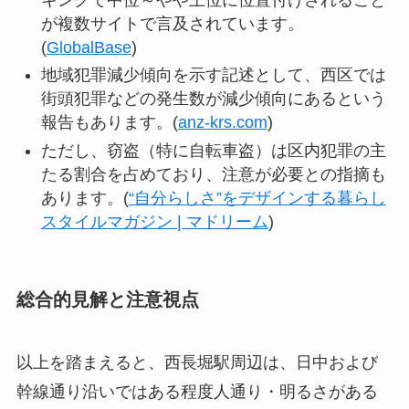
が複数サイトで言及されています。
(
GlobalBase
)
地域犯罪減少傾向を示す記述として、西区では
街頭犯罪などの発生数が減少傾向にあるという
報告もあります。(
anz-krs.com
)
ただし、窃盗（特に自転車盗）は区内犯罪の主
たる割合を占めており、注意が必要との指摘も
あります。(
“自分らしさ”をデザインする暮らし
スタイルマガジン | マドリーム
)
総合的見解と注意視点
以上を踏まえると、西長堀駅周辺は、日中および
幹線通り沿いではある程度人通り・明るさがある