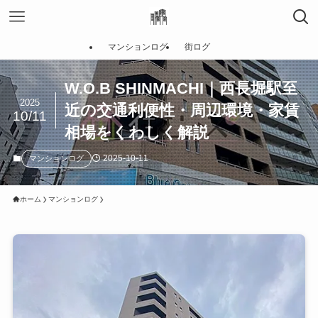
マンションログ
街ログ
W.O.B SHINMACHI｜西長堀駅至
2025
近の交通利便性・周辺環境・家賃
10/11
相場をくわしく解説
2025-10-11
マンションログ
ホーム
マンションログ