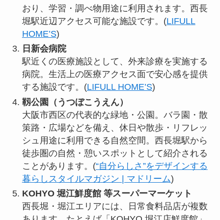
おり、学習・調べ物用途に利用されます。西長
堀駅近辺アクセス可能な施設です。(
LIFULL
HOME’S
)
日新会病院
駅近くの医療施設として、外来診療を実施する
病院。生活上の医療アクセス面で安心感を提供
する施設です。(
LIFULL HOME’S
)
靱公園（うつぼこうえん）
大阪市西区の代表的な緑地・公園。バラ園・散
策路・広場などを備え、休日や散歩・リフレッ
シュ用途に利用できる自然空間。西長堀駅から
徒歩圏の自然・憩いスポットとして紹介される
ことがあります。(
“自分らしさ”をデザインする
暮らしスタイルマガジン | マドリーム
)
KOHYO 堀江鮮度館 等スーパーマーケット
西長堀・堀江エリアには、日常食料品店が複数
あります。たとえば「KOHYO 堀江店鮮度館」