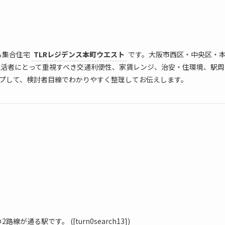
る集合住宅
TLRレジデンス本町ウエスト
です。大阪市西区・中央区・
生活者にとって重視すべき交通利便性、家賃レンジ、治安・住環境、駅周
ップして、検討者目線でわかりやすく整理してお伝えします。
2路線が通る駅です。 ([turn0search13])