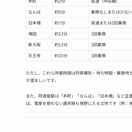
本町
約2分
直通（中央線）
なんば
約5分
乗換なしまたは少な
日本橋
約7分
直通または1回乗換
梅田
約12分
1回乗換
新大阪
約11分
1回乗換
天王寺
約15分
1回乗換
ただし、これら所要時間は列車種別・待ち時間・乗換待
が望ましいです。
また、阿波座駅は「本町」「なんば」「日本橋」など主
ば、電車を使わない選択肢も視野に入る立地です（例：