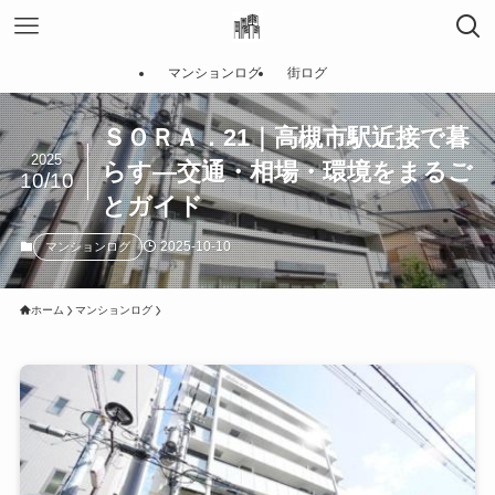
マンションログ
街ログ
ＳＯＲＡ．21｜高槻市駅近接で暮
2025
らす―交通・相場・環境をまるご
10/10
とガイド
2025-10-10
マンションログ
ホーム
マンションログ