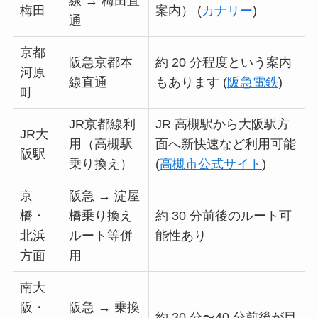
線 → 梅田直
梅田
案内） (
カナリー
)
通
京都
阪急京都本
約 20 分程度という案内
河原
線直通
もあります (
阪急電鉄
)
町
JR京都線利
JR 高槻駅から大阪駅方
JR大
用（高槻駅
面へ新快速など利用可能
阪駅
乗り換え）
(
高槻市公式サイト
)
京
阪急 → 淀屋
橋・
橋乗り換え
約 30 分前後のルート可
北浜
ルート等併
能性あり
方面
用
南大
阪・
阪急 → 乗換
約 30 分〜40 分前後が目