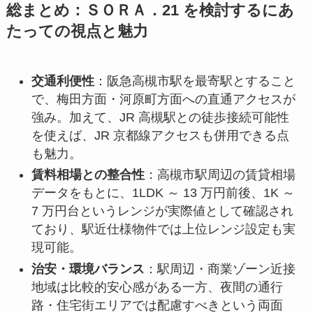
総まとめ：ＳＯＲＡ．21 を検討するにあ
たっての視点と魅力
交通利便性
：阪急高槻市駅を最寄駅とすること
で、梅田方面・河原町方面への直通アクセスが
強み。加えて、JR 高槻駅との徒歩接続可能性
を使えば、JR 京都線アクセスも併用できる点
も魅力。
賃料相場との整合性
：高槻市駅周辺の賃貸相場
データをもとに、1LDK ～ 13 万円前後、1K ～
7 万円台というレンジが実際値として確認され
ており、駅近仕様物件では上位レンジ設定も実
現可能。
治安・環境バランス
：駅周辺・商業ゾーン近接
地域は比較的安心感がある一方、夜間の通行
路・住宅街エリアでは配慮すべきという両面