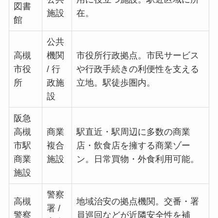
図書
施設
在。
館
公共
高槻
機関
市役所行政拠点。市民サービス
市役
/ 行
や行政手続きの利便性を支える
所
政施
立地。駅徒歩圏内。
設
阪急
高槻
商業
駅直近・駅周辺に多数の商業
市駅
複合
店・飲食店を擁する商業ゾー
商業
施設
ン。日常買物・外食利用可能。
施設
警察
高槻
地域治安の拠点機関。交番・署
署 /
警察
員巡回などが近隣安全性を補