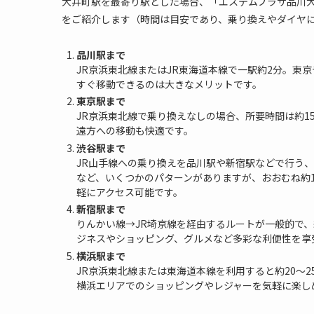
大井町駅を最寄り駅とした場合、「エステムプラザ品川
をご紹介します（時間は目安であり、乗り換えやダイヤ
品川駅まで
JR京浜東北線またはJR東海道本線で一駅約2分。東
すぐ移動できるのは大きなメリットです。
東京駅まで
JR京浜東北線で乗り換えなしの場合、所要時間は約
遠方への移動も快適です。
渋谷駅まで
JR山手線への乗り換えを品川駅や新宿駅などで行う
など、いくつかのパターンがありますが、おおむね約1
軽にアクセス可能です。
新宿駅まで
りんかい線→JR埼京線を経由するルートが一般的で
ジネスやショッピング、グルメなど多彩な利便性を享
横浜駅まで
JR京浜東北線または東海道本線を利用すると約20～
横浜エリアでのショッピングやレジャーを気軽に楽し