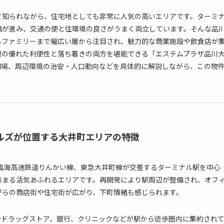
て知られながら、住宅地としても非常に人気の高いエリアです。ターミ
備が進み、交通の便と住環境の良さがうまく両立しています。そんな品
らファミリーまで幅広い層から注目され、魅力的な商業施設や飲食店が
辺の優れた利便性と落ち着きの両方を堪能できる「エステムプラザ品川
相場、周辺環境の治安・人口動向などを具体的に解説しながら、この物
ルズが位置する大井町エリアの特徴
臨海高速鉄道りんかい線、東急大井町線が交差するターミナル駅を中心
集まる活気あふれるエリアです。再開発により駅周辺が整備され、オフ
がらの商店街や住宅街が広がり、下町情緒も感じられます。
やドラッグストア、銀行、クリニックなどが駅から徒歩圏内に集約され