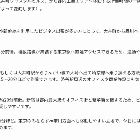
大井町クリスタルヒルズ」から都内主要エリアへ移動する所要時間の一
によって変動します）。
京や新幹線を利用したビジネス出張が多い方にとって、大井町から品川へ
15分前後。複数路線が集結する東京駅へ直通アクセスできるため、通勤
、もしくは大井町駅からりんかい線で大崎へ出て埼京線へ乗り換える方法
5～20分ほどで到着できます。渋谷駅周辺のオフィスや商業施設にも気
、約20分前後。新宿は都内最大級のオフィス街と繁華街を擁するため、
受しやすいです。
25分ほど。東京のみならず神奈川方面へも移動しやすい立地で、休日に
めます。