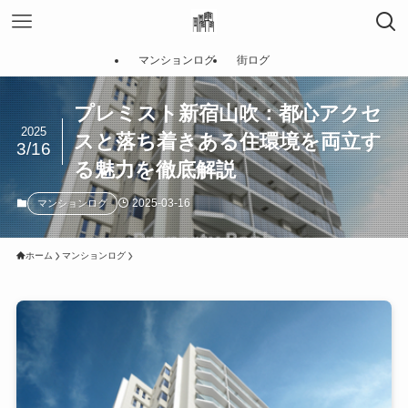
マンションログ
街ログ
プレミスト新宿山吹：都心アクセ
2025
スと落ち着きある住環境を両立す
3/16
る魅力を徹底解説
2025-03-16
マンションログ
ホーム
マンションログ