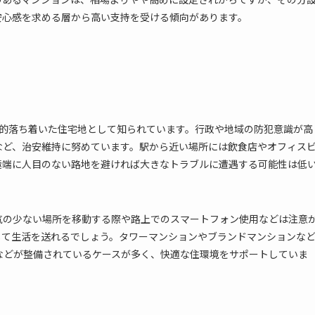
安心感を求める層から高い支持を受ける傾向があります。
較的落ち着いた住宅地として知られています。行政や地域の防犯意識が高
など、治安維持に努めています。駅から近い場所には飲食店やオフィス
極端に人目のない路地を避ければ大きなトラブルに遭遇する可能性は低
気の少ない場所を移動する際や路上でのスマートフォン使用などは注意
して生活を送れるでしょう。タワーマンションやブランドマンションな
などが整備されているケースが多く、快適な住環境をサポートしていま