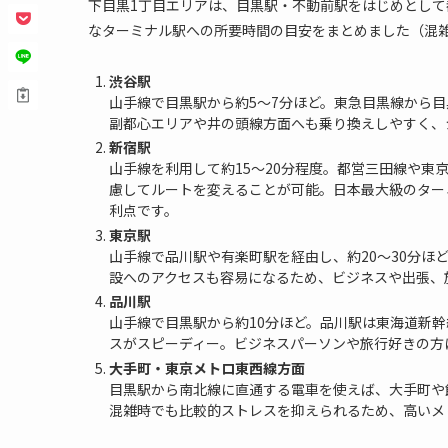
下目黒1丁目エリアは、目黒駅・不動前駅をはじめとし
なターミナル駅への所要時間の目安をまとめました（混
渋谷駅
山手線で目黒駅から約5～7分ほど。東急目黒線から目
副都心エリアや井の頭線方面へも乗り換えしやすく、
新宿駅
山手線を利用して約15～20分程度。都営三田線や
慮してルートを変えることが可能。日本最大級のター
利点です。
東京駅
山手線で品川駅や有楽町駅を経由し、約20～30分
設へのアクセスも容易になるため、ビジネスや出張、
品川駅
山手線で目黒駅から約10分ほど。品川駅は東海道新
スがスピーディー。ビジネスパーソンや旅行好きの方
大手町・東京メトロ東西線方面
目黒駅から南北線に直通する電車を使えば、大手町や
混雑時でも比較的ストレスを抑えられるため、高いメ