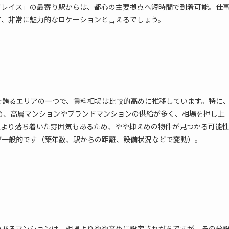
プレイス」の最寄り駅からは、都心の主要拠点へ短時間で到着可能。仕
て、非常に魅力的なロケーションと言えるでしょう。
を誇るエリアの一つで、賃料相場は比較的高めに推移しています。特に
め、高層マンションやブランドマンションの供給が多く、相場を押し上
駅より落ち着いた雰囲気もあるため、やや抑えめの物件が見つかる可能
が一般的です（築年数、駅からの距離、設備状況などで変動）。
のあるマンションは、相場よりやや高めに設定されがちですが、その分