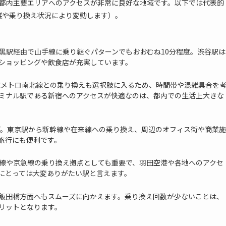
て都内主要エリアへのアクセスが非常に良好な地域です。以下では代表的
雑や乗り換え状況により変動します）。
黒駅経由で山手線に乗り継ぐパターンでもおおむね10分程度。渋谷駅は
ショッピングや飲食店が充実しています。
東京メトロ南北線との乗り換えも選択肢に入るため、時間帯や混雑具合を
ミナル駅である新宿へのアクセスが快適なのは、都内での生活上大きな
ほど。東京駅から新幹線や在来線への乗り換え、周辺のオフィス街や商業施
旅行にも便利です。
幹線や京急線の乗り換え拠点としても重要で、羽田空港や各地へのアクセ
にとっては大変ありがたい駅と言えます。
飯田橋方面へもスムーズに向かえます。乗り換え回数が少ないことは、
リットとなります。