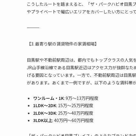
こうしたルートを踏まえると、「ザ・パークハビオ目黒
やプライベートで幅広いエリアをカバーしたい方にとっ
―――――――――――――――――――――――――――――――――――――
【3. 最寄り駅の賃貸物件の家賃相場】
目黒駅や不動前駅周辺は、都内でもトップクラスの人気
JR山手線沿線である目黒駅近辺はアクセス力が抜群なた
げる要因となっています。一方で、不動前駅周辺は目黒
があります。あくまで一例ですが、以下のような賃料帯
ワンルーム・1K
: 9万～13万円程度
1LDK～2DK
: 15万～25万円程度
2LDK～3DK
: 25万～40万円程度
3LDK以上
: 40万円～60万円程度
「ザ・パークハビオ目黒プレイス」のようなブランド力