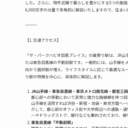
した。さらに、物件近隣で暮らしを豊かにする5つの施
6,000文字の分量で多角的に解説いたしますので、住ま
―――――――――――――――――――――――――――――――――――――
【1. 交通アクセス】
「ザ・パークハビオ目黒プレイス」の最寄り駅は、JR山
たは東急目黒線の不動前駅です。一般的には、山手線を
向かう選択肢が増え、ライフスタイルに応じて最適なル
り駅の特徴を中心に、具体的に解説します。
JR山手線・東急目黒線・東京メトロ南北線・都営三
都心部への移動において非常に強力な路線網を持つ目
山手線を活用すれば渋谷・新宿・池袋・東京方面へ一
介して、都心部のオフィス街や大学周辺への通勤・通
ーやドラッグストア、銀行なども集約されており、帰
東急目黒線「不動前駅」