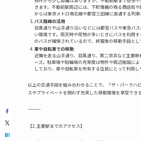
物件から少し距離はありますが、不動前駅まで徒歩や
きます。不動前駅周辺には、下町情緒の残る商店街や
からは東京メトロ南北線や都営三田線に直通する列車
バス路線の活用
目黒通りや山手通り沿いなどには都営バスや東急バス
い環境です。雨天時や荷物が多いときにバスを利用す
のバスが確保されているので、終電後の移動手段とし
車や自転車での移動
近隣を走る山手通り、目黒通り、第二京浜など主要幹
ーズ。駐車場や駐輪場の充実度は物件や周辺施設によ
しており、車や自転車を所有する住民にとって利用し
以上の交通手段を組み合わせることで、「ザ・パークハ
スやプライベートを問わず充実した移動環境を享受でき
―――――――――――――――――――――――――――――――――――――
【2. 主要駅までのアクセス】