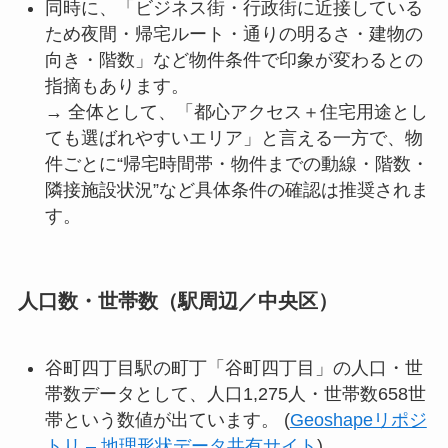
同時に、「ビジネス街・行政街に近接している
ため夜間・帰宅ルート・通りの明るさ・建物の
向き・階数」など物件条件で印象が変わるとの
指摘もあります。
→ 全体として、「都心アクセス＋住宅用途とし
ても選ばれやすいエリア」と言える一方で、物
件ごとに“帰宅時間帯・物件までの動線・階数・
隣接施設状況”など具体条件の確認は推奨されま
す。
人口数・世帯数（駅周辺／中央区）
谷町四丁目駅の町丁「谷町四丁目」の人口・世
帯数データとして、人口1,275人・世帯数658世
帯という数値が出ています。 (
Geoshapeリポジ
トリ – 地理形状データ共有サイト
)