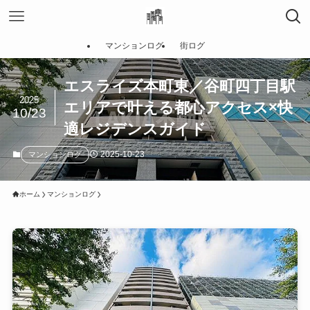
マンションログ
街ログ
エスライズ本町東／谷町四丁目駅
2025
エリアで叶える都心アクセス×快
10/23
適レジデンスガイド
2025-10-23
マンションログ
ホーム
マンションログ