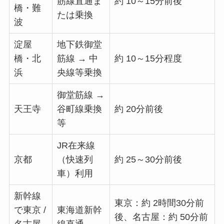
筋線直通ま
約 10～15分前後
橋・難
たは乗換
波
淀屋
地下鉄御堂
橋・北
筋線 → 中
約 10～15分程度
浜
央線等乗換
御堂筋線 →
天王寺
谷町線乗換
約 20分前後
等
JR在来線
京都
（快速列
約 25～30分前後
車）利用
新幹線
東京：約 2時間30分前
で東京 /
東海道新幹
後、名古屋：約 50分前
名古屋
線直通