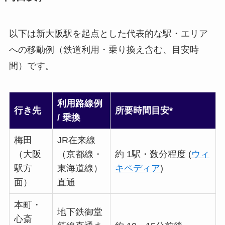
以下は新大阪駅を起点とした代表的な駅・エリア
への移動例（鉄道利用・乗り換え含む、目安時
間）です。
利用路線例
行き先
所要時間目安*
/ 乗換
梅田
JR在来線
（大阪
（京都線・
約 1駅・数分程度 (
ウィ
駅方
東海道線）
キペディア
)
面）
直通
本町・
地下鉄御堂
心斎