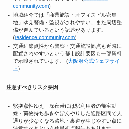
community.com
)
地域紹介では「商業施設・オフィスビル密集
地」ゆえ警備・監視がされやすい、また周辺整
備が進んでいるという記述があります。
(
residence-community.com
)
交通結節点性から警察・交通施設拠点も近隣に
配置されやすいという都市設計要因も一部資料
で示唆されています。 (
大阪府公式ウェブサイ
ト
)
注意すべきリスク要因
駅拠点性ゆえ、深夜帯には駅利用者の帰宅動
線・荷物持ち歩きやぼんやりした通路区間で人
通りが少なくなる路地・裏道が生じやすい点に
注意すべきという住民視点報告もあります。