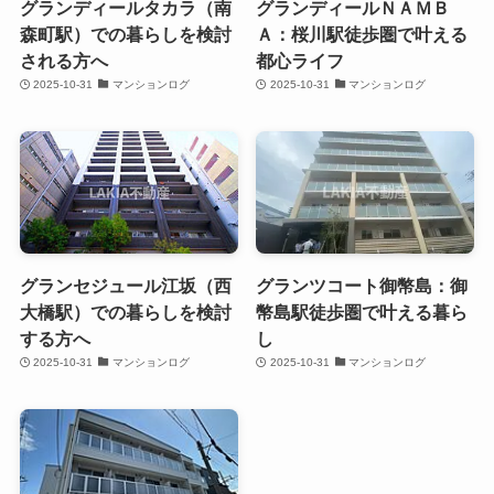
グランディールタカラ（南
グランディールＮＡＭＢ
森町駅）での暮らしを検討
Ａ：桜川駅徒歩圏で叶える
される方へ
都心ライフ
2025-10-31
マンションログ
2025-10-31
マンションログ
グランセジュール江坂（西
グランツコート御幣島：御
大橋駅）での暮らしを検討
幣島駅徒歩圏で叶える暮ら
する方へ
し
2025-10-31
マンションログ
2025-10-31
マンションログ