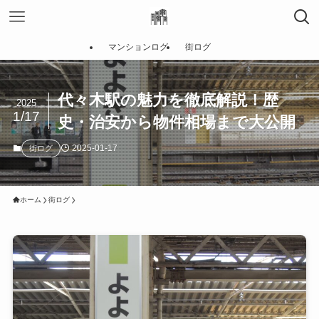
マンションログ
街ログ
代々木駅の魅力を徹底解説！歴
2025
1/17
史・治安から物件相場まで大公開
2025-01-17
街ログ
ホーム
街ログ