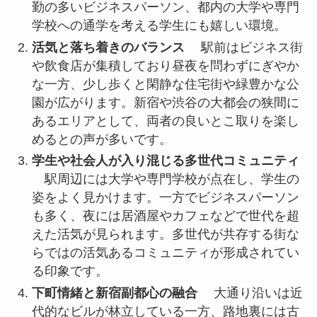
勤の多いビジネスパーソン、都内の大学や専門
学校への通学を考える学生にも嬉しい環境。
活気と落ち着きのバランス
駅前はビジネス街
や飲食店が集積しており昼夜を問わずにぎやか
な一方、少し歩くと閑静な住宅街や緑豊かな公
園が広がります。新宿や渋谷の大都会の狭間に
あるエリアとして、両者の良いとこ取りを楽し
めるとの声が多いです。
学生や社会人が入り混じる多世代コミュニティ
駅周辺には大学や専門学校が点在し、学生の
姿をよく見かけます。一方でビジネスパーソン
も多く、夜には居酒屋やカフェなどで世代を超
えた活気が見られます。多世代が共存する街な
らではの活気あるコミュニティが形成されてい
る印象です。
下町情緒と新宿副都心の融合
大通り沿いは近
代的なビルが林立している一方、路地裏には古