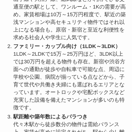
通至便の駅として、ワンルーム・1Kの需要が高
め。家賃相場は10万～15万円程度で、駅近の築
浅マンションや高セキュリティ物件ではそれ以
上になる場合も。原宿・新宿と至近な利便性を
求める社会人や学生に人気です。
ファミリー・カップル向け（1LDK～3LDK）
1LDK～2LDKで15万～25万円ほど、3LDK以上
では30万円を超える物件も存在。新宿や渋谷方
面への通勤が徒歩や自転車で可能な点、周辺に
学校や公園、病院が揃っている点などから、子
育て世代や共働き夫婦にも選ばれるエリアとな
っています。オートロックや宅配ボックスなど
充実した設備を備えたマンションが多いのも特
徴です。
駅距離や築年数によるバラつき
代々木駅から徒歩数分の物件は需給バランス
上、家賃が高めに設定されがち。駅から少し離