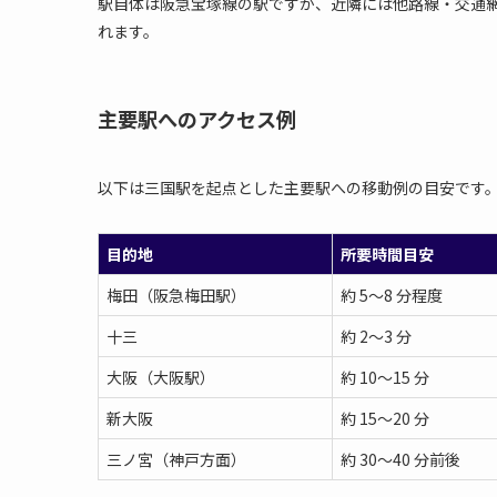
駅自体は阪急宝塚線の駅ですが、近隣には他路線・交通
れます。
主要駅へのアクセス例
以下は三国駅を起点とした主要駅への移動例の目安です
目的地
所要時間目安
梅田（阪急梅田駅）
約 5～8 分程度
十三
約 2～3 分
大阪（大阪駅）
約 10～15 分
新大阪
約 15〜20 分
三ノ宮（神戸方面）
約 30～40 分前後