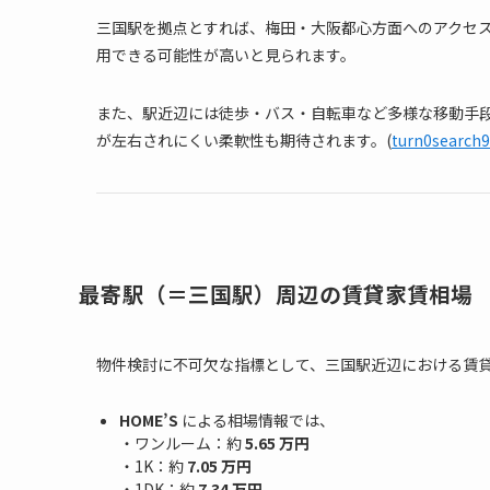
三国駅を拠点とすれば、梅田・大阪都心方面へのアクセ
用できる可能性が高いと見られます。
また、駅近辺には徒歩・バス・自転車など多様な移動手
が左右されにくい柔軟性も期待されます。(
turn0search9
最寄駅（＝三国駅）周辺の賃貸家賃相場
物件検討に不可欠な指標として、三国駅近辺における賃
HOME’S
による相場情報では、
・ワンルーム：約
5.65 万円
・1K：約
7.05 万円
・1DK：約
7.34 万円