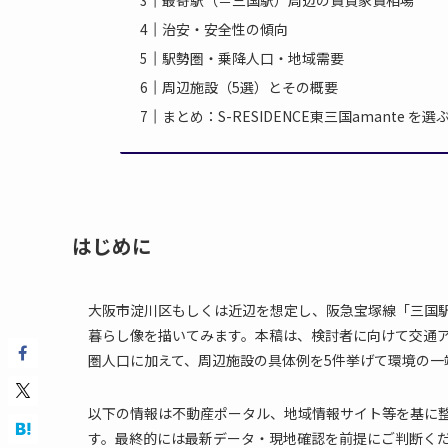
最寄駅（＝三国駅）周辺の賃貸家賃相場
治安・安全性の傾向
駅勢圏・乗降人口・地域需要
周辺施設（5選）とその概要
まとめ：S-RESIDENCE東三国amante を選
はじめに
大阪市淀川区もしくは近辺を想定し、阪急宝塚線「三国駅」最
暮らし像を描いてみます。本稿は、検討者に向けて交通
圏人口に加えて、周辺施設の具体例を5件挙げて環境の一
以下の情報は不動産ポータル、地域情報サイト等を基に
す。最終的には最新データ・現地確認を前提にご判断く