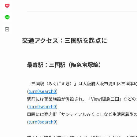
交通アクセス：三国駅を起点に
最寄駅：三国駅（阪急宝塚線）
「三国駅（みくにえき）」は大阪府大阪市淀川区三国本
(
turn0search0
)
駅前には商業施設が併設され、「Viewl阪急三国」な
(
turn0search0
)
周囲には商店街「サンティフルみくに」など生活密着型
(
turn0search0
)