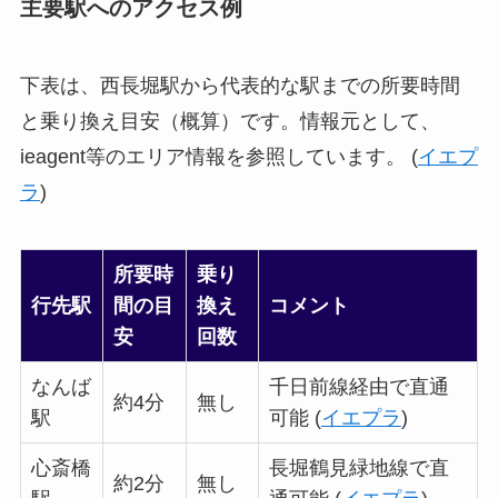
主要駅へのアクセス例
下表は、西長堀駅から代表的な駅までの所要時間
と乗り換え目安（概算）です。情報元として、
ieagent等のエリア情報を参照しています。 (
イエプ
ラ
)
所要時
乗り
行先駅
間の目
換え
コメント
安
回数
なんば
千日前線経由で直通
約4分
無し
駅
可能 (
イエプラ
)
心斎橋
長堀鶴見緑地線で直
約2分
無し