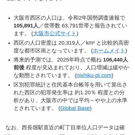
大阪市西区の人口は、令和2年国勢調査速報で
105,891人
／世帯数 63,791世帯と報告されてい
ます。 (
大阪市公式サイト
)
西区の人口密度は 20,319人／km² と比較的高密
度な都市区画となっています。 (
ホームメイト
)
将来的予測では、2025年時点で概ね
106,440人
前後
程度が見込まれており、人口増減は緩やか
な動態とされています。 (
nishiku-pt.com
)
区別犯罪統計と住民基本台帳等を用いて算出さ
れた西区の犯罪発生率は 約1.20％ 程度との分
析があり、大阪市の中では平均～やや上の水準
とされています。 (
Global Base
)
なお、西長堀駅直近の町丁目単位人口データは確