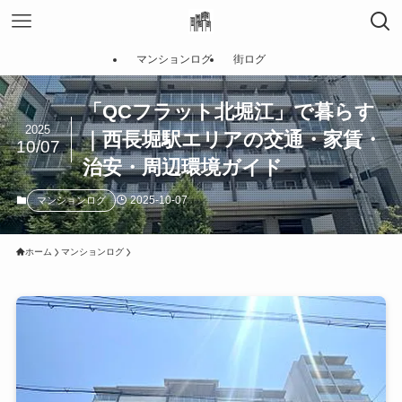
マンションログ
街ログ
「QCフラット北堀江」で暮らす
2025
｜西長堀駅エリアの交通・家賃・
10/07
治安・周辺環境ガイド
2025-10-07
マンションログ
ホーム
マンションログ