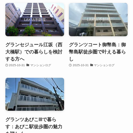
グランセジュール江坂（西
グランツコート御幣島：御
大橋駅）での暮らしを検討
幣島駅徒歩圏で叶える暮ら
する方へ
し
2025-10-31
マンションログ
2025-10-31
マンションログ
グランツあびこIIIで暮ら
す：あびこ駅徒歩圏の魅力