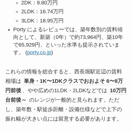
2DK：9.80万円
2LDK：16.74万円
3LDK：18.95万円
Porty によるレビューでは、築年数別の賃料傾
向として、新築（0年）で約73,964円、築10年
で65,929円、といった水準も提示されていま
す。 (
porty.co.jp
)
これらの情報を総合すると、西長堀駅近辺の賃料
相場は
単身・1K〜1DKクラスでおおよそ 6〜8万
円前後
、やや広めの1LDK・2LDKなどでは
10万円
台前後～
のレンジが一般的と見られます。ただ
し、築年数・駅徒歩距離・設備仕様などで上下の
振れ幅が大きい点には留意する必要があります。