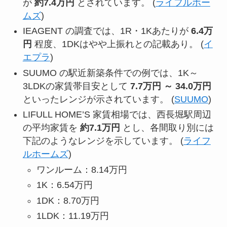
が
約7.4万円
とされています。 (
ライフルホー
ムズ
)
IEAGENT の調査では、1R・1Kあたりが
6.4万
円
程度、1DKはやや上振れとの記載あり。 (
イ
エプラ
)
SUUMO の駅近新築条件での例では、1K～
3LDKの家賃帯目安として
7.7万円 ～ 34.0万円
といったレンジが示されています。 (
SUUMO
)
LIFULL HOME’S 家賃相場では、西長堀駅周辺
の平均家賃を
約7.1万円
とし、各間取り別には
下記のようなレンジを示しています。 (
ライフ
ルホームズ
)
ワンルーム：8.14万円
1K：6.54万円
1DK：8.70万円
1LDK：11.19万円