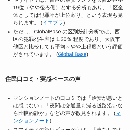
他サイトでは、西区の治安ランクを大阪24区中
19位（やや後ろ側）とする分析もあり、「区全
体としては犯罪率が上位寄り」という表現も見
られます。 (
イエプラ
)
ただし、GlobalBase の区別統計分析では、西
区の犯罪発生率は 1.20％ 程度であり、大阪市
他区と比較しても平均～やや上程度という評価
がされています。 (
Global Base
)
住民口コミ・実感ベースの声
マンションノートの口コミでは「治安が悪いと
は感じない」「夜間は交通量も減る道路沿いな
ら比較的静か」などの声が散見されます。 (
マ
ンションノート
)
スマイティの街レビューからは、「車なしでも