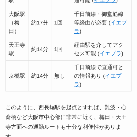
駅
通可能 (
イエプラ
)
大阪駅
千日前線・御堂筋線
（梅
約17分
1回
等経由が必要 (
イエプ
田）
ラ
)
天王寺
経由駅を介してアク
約14分
1回
駅
セス可能 (
イエプラ
)
千日前線で直通可と
京橋駅
約14分
無し
の情報あり (
イエプ
ラ
)
このように、西長堀駅を起点とすれば、難波・心
斎橋など大阪市中心部に非常に近く、梅田・天王
寺方面への通勤ルートも十分な利便性がありま
す。