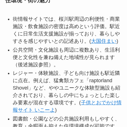
住環境・街の魅力
街情報サイトでは、桜川駅周辺の利便性・商業
施設・飲食施設の密度は高めという評価。駅近
くに日常生活支援施設が揃っており、暮らしや
すさを感じやすいとの記述あり。(
大国住まい
)
公共空間・文化施設も周辺に複数あり、生活利
便と文化性を兼ね備えた地域性が見られます
（後述施設参照）。
レジャー・体験施設、子ども向け施設も駅近隣
に点在。例えば、猛禽類カフェ「raptorland
Shovel」など、ややユニークな体験型施設も紹
介されており、暮らしの中にちょっとした楽し
み要素が混在する環境です。(
子供とおでかけ情
報サイト いこーよ
)
図書館・公園などの公共施設利用もしやすく、
教育・余暇面も抑えた住環境構成が可能です。