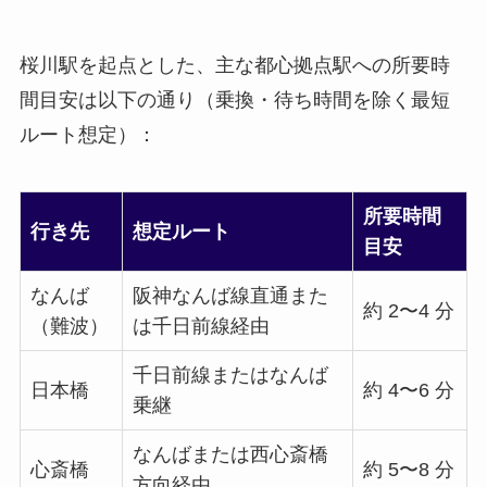
桜川駅を起点とした、主な都心拠点駅への所要時
間目安は以下の通り（乗換・待ち時間を除く最短
ルート想定）：
所要時間
行き先
想定ルート
目安
なんば
阪神なんば線直通また
約 2〜4 分
（難波）
は千日前線経由
千日前線またはなんば
日本橋
約 4〜6 分
乗継
なんばまたは西心斎橋
心斎橋
約 5〜8 分
方向経由