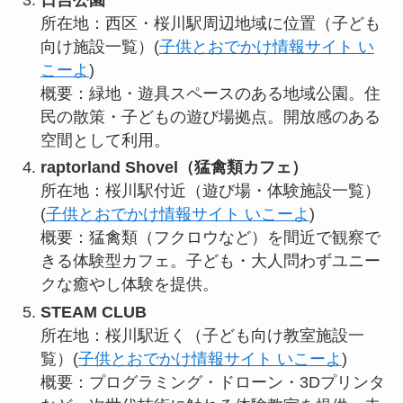
所在地：西区・桜川駅周辺地域に位置（子ども
向け施設一覧）(
子供とおでかけ情報サイト い
こーよ
)
概要：緑地・遊具スペースのある地域公園。住
民の散策・子どもの遊び場拠点。開放感のある
空間として利用。
raptorland Shovel（猛禽類カフェ）
所在地：桜川駅付近（遊び場・体験施設一覧）
(
子供とおでかけ情報サイト いこーよ
)
概要：猛禽類（フクロウなど）を間近で観察で
きる体験型カフェ。子ども・大人問わずユニー
クな癒やし体験を提供。
STEAM CLUB
所在地：桜川駅近く（子ども向け教室施設一
覧）(
子供とおでかけ情報サイト いこーよ
)
概要：プログラミング・ドローン・3Dプリンタ