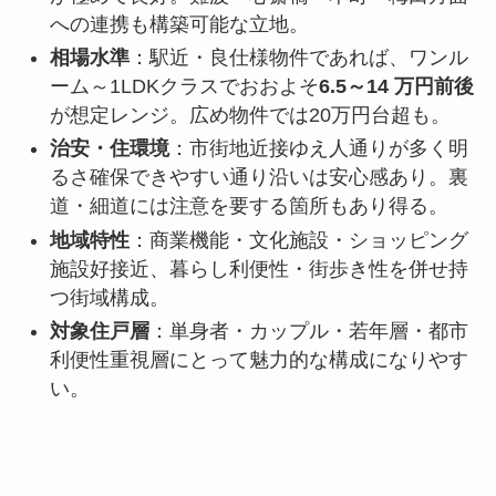
への連携も構築可能な立地。
相場水準
：駅近・良仕様物件であれば、ワンル
ーム～1LDKクラスでおおよそ
6.5～14 万円前後
が想定レンジ。広め物件では20万円台超も。
治安・住環境
：市街地近接ゆえ人通りが多く明
るさ確保できやすい通り沿いは安心感あり。裏
道・細道には注意を要する箇所もあり得る。
地域特性
：商業機能・文化施設・ショッピング
施設好接近、暮らし利便性・街歩き性を併せ持
つ街域構成。
対象住戸層
：単身者・カップル・若年層・都市
利便性重視層にとって魅力的な構成になりやす
い。