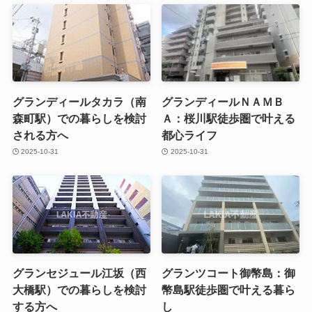
グランディールタカラ（南
グランディールＮＡＭＢ
森町駅）での暮らしを検討
Ａ：桜川駅徒歩圏で叶える
される方へ
都心ライフ
2025-10-31
2025-10-31
グランセジュール江坂（西
グランツコート御幣島：御
大橋駅）での暮らしを検討
幣島駅徒歩圏で叶える暮ら
する方へ
し