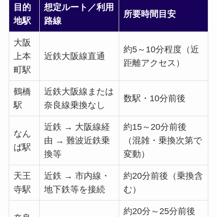
目的
想定ルート／利用
所要時間目安
地駅
路線
大阪
約5～10分程度（近
上本
近鉄大阪線直通
距離アクセス）
町駅
鶴橋
近鉄大阪線または
数駅・10分前後
駅
奈良線乗換なし
近鉄 → 大阪線経
約15～20分前後
なん
由 → 難波近鉄乗
（混雑・乗換次第で
ば駅
換等
変動）
天王
近鉄 → 市内線・
約20分前後（乗換含
寺駅
地下鉄等を接続
む）
約20分～25分前後