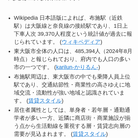
Wikipedia 日本語版によれば、布施駅（近鉄
駅）は大阪線と奈良線の接続駅であり、1日上
下車人次 39,370人程度という統計値が過去に報
じられています。 (
ウィキペディア
)
東大阪市全体の人口は、485,394人（2024年8月
時点）と報じられており、府内でも人口の多い
市の一つです。 (
karilun-かりるん-
)
布施駅周辺は、東大阪市の中でも乗降人員上位
駅であり、交通結節性・商業性の高さゆえに地
域交流・流動性が強い地域と認識されていま
す。 (
賃貸スタイル
)
居住者属性としては、単身者・若年層・通勤通
学者が多い一方、近隣に商店街・商業施設が揃
う点から生活動線を重視する層・賃貸志向層の
需要が見込まれます。 (
賃貸スタイル
)