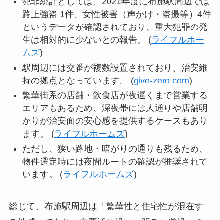
犯罪統計としては、2021年度に布施駅周辺では
路上強盗 1件、女性被害（声かけ・盗撮等）4件
というデータが確認されており、重大犯罪の発
生は相対的に少ないとの報告。 (
ライフルホー
ムズ
)
駅周辺には交番が複数設置されており、治安維
持の拠点となっています。 (
give-zero.com
)
繁華街系の店舗・飲食店が夜遅くまで営業する
エリアもあるため、深夜帯には人通りや店舗明
かりが治安面の安心感を提供するケースもあり
ます。 (
ライフルホームズ
)
ただし、狭い路地・暗がりの通りも残るため、
物件選定時には夜間ルートの確認が推奨されて
います。 (
ライフルホームズ
)
総じて、布施駅周辺は「繁華性と住宅性が混在す