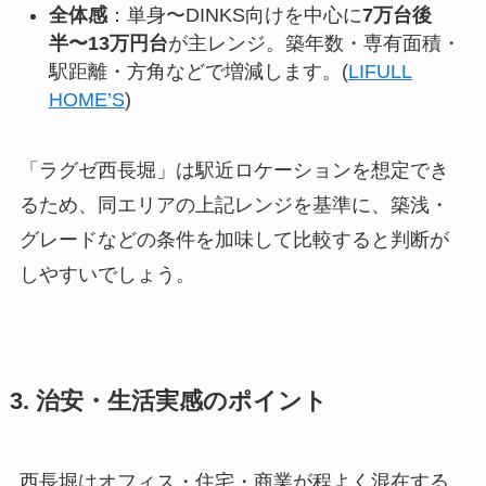
全体感
：単身〜DINKS向けを中心に
7万台後
半〜13万円台
が主レンジ。築年数・専有面積・
駅距離・方角などで増減します。(
LIFULL
HOME’S
)
「ラグゼ西長堀」は駅近ロケーションを想定でき
るため、同エリアの上記レンジを基準に、築浅・
グレードなどの条件を加味して比較すると判断が
しやすいでしょう。
3. 治安・生活実感のポイント
西長堀はオフィス・住宅・商業が程よく混在する