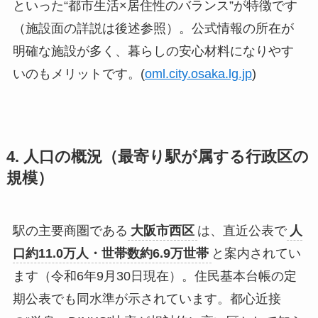
といった“都市生活×居住性のバランス”が特徴です
（施設面の詳説は後述参照）。公式情報の所在が
明確な施設が多く、暮らしの安心材料になりやす
いのもメリットです。(
oml.city.osaka.lg.jp
)
4. 人口の概況（最寄り駅が属する行政区の
規模）
駅の主要商圏である
大阪市西区
は、直近公表で
人
口約11.0万人・世帯数約6.9万世帯
と案内されてい
ます（令和6年9月30日現在）。住民基本台帳の定
期公表でも同水準が示されています。都心近接