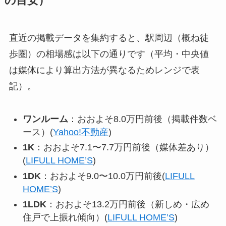
の目安）
直近の掲載データを集約すると、駅周辺（概ね徒
歩圏）の相場感は以下の通りです（平均・中央値
は媒体により算出方法が異なるためレンジで表
記）。
ワンルーム
：おおよそ8.0万円前後（掲載件数ベ
ース）(
Yahoo!不動産
)
1K
：おおよそ7.1〜7.7万円前後（媒体差あり）
(
LIFULL HOME’S
)
1DK
：おおよそ9.0〜10.0万円前後(
LIFULL
HOME’S
)
1LDK
：おおよそ13.2万円前後（新しめ・広め
住戸で上振れ傾向）(
LIFULL HOME’S
)