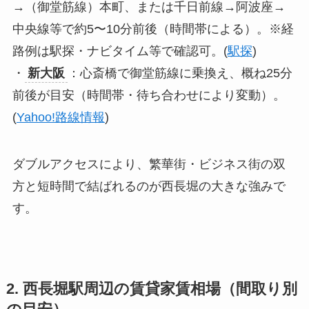
→（御堂筋線）本町、または千日前線→阿波座→
中央線等で約5〜10分前後（時間帯による）。※経
路例は駅探・ナビタイム等で確認可。(
駅探
)
・
新大阪
：心斎橋で御堂筋線に乗換え、概ね25分
前後が目安（時間帯・待ち合わせにより変動）。
(
Yahoo!路線情報
)
ダブルアクセスにより、繁華街・ビジネス街の双
方と短時間で結ばれるのが西長堀の大きな強みで
す。
2. 西長堀駅周辺の賃貸家賃相場（間取り別