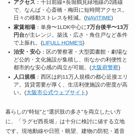
アクセス
：千日前線×長堀鶴見緑地線の2路線
で、なんば・心斎橋・梅田に短時間アクセス。
日々の移動ストレスを軽減。(
NAVITIME
)
家賃相場
：単身〜1LDK中心に
7万台後半〜13万
円台
が主レンジ。築浅・広さ・角住戸など条件
で上振れ。(
LIFULL HOME’S
)
治安・安心
：区の警察署・大型図書館・劇場な
ど公的・文化施設が集積し、街なかの利便性と
都市的な安心感の両立が可能。(
大阪府警察
)
人口規模
：西区は約11万人規模の都心近接エリ
ア。賃貸需要が厚く、生活利便施設の密度が高
い。(
大阪市公式ウェブサイト
)
暮らしの“時短”と“選択肢の多さ”を両立したい方
に、「ラグゼ西長堀」は十分に検討に値する立地
です。現地動線や日照・眺望、建物の防犯・遮音