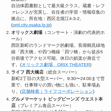
自治体図書館として最大級クラス。蔵書・レフ
ァレンスが充実し、在住者の学習・情報収集の
拠点に。所在地：西区北堀江4-3-2。
(
oml.city.osaka.lg.jp
)
オリックス劇場
（コンサート・演劇の代表的ホ
ール）
西区新町のランドマーク的劇場。長堀鶴見緑地
線「西大橋」や四つ橋線「四ツ橋」から徒歩5
分前後でアクセス可能。休日の娯楽が身近で
す。(
オリックス劇場 ORIX THEATER
)
ライフ 西大橋店
（総合スーパー）
新町2丁目の大型スーパー。9:30〜24:00まで営
業で、仕事帰りの買い物にも強い。駐車場あ
り。(
店舗検索｜ライフコーポレーション
)
グルメマーケット ビッグビーンズ ウエスト本
店
（プレミアム食品スーパー）