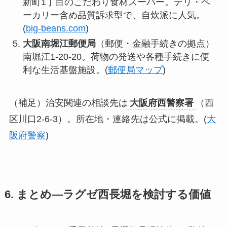
新町1丁目のこだわり食材スーパー。デリ・ベ
ーカリー含め品質訴求型で、自炊派に人気。
(
big-beans.com
)
大阪南堀江郵便局
（郵便・金融手続きの拠点）
南堀江1-20-20。荷物の発送や各種手続きに便
利な生活基盤施設。(
郵便局マップ
)
（補足）治安関連の相談先は
大阪府西警察署
（西
区川口2-6-3）。所在地・連絡先は公式に掲載。(
大
阪府警察
)
6. まとめ—ラグゼ西長堀を検討する価値