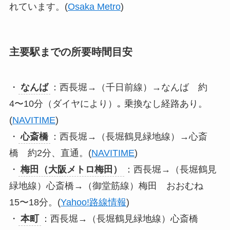
れています。(
Osaka Metro
)
主要駅までの所要時間目安
・
なんば
：西長堀→（千日前線）→なんば 約
4〜10分（ダイヤにより）｡ 乗換なし経路あり。
(
NAVITIME
)
・
心斎橋
：西長堀→（長堀鶴見緑地線）→心斎
橋 約2分、直通。(
NAVITIME
)
・
梅田（大阪メトロ梅田）
：西長堀→（長堀鶴見
緑地線）心斎橋→（御堂筋線）梅田 おおむね
15〜18分。(
Yahoo!路線情報
)
・
本町
：西長堀→（長堀鶴見緑地線）心斎橋