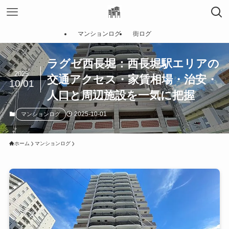
マンションログ
街ログ
ラグゼ西長堀：西長堀駅エリアの
2025
交通アクセス・家賃相場・治安・
10/01
人口と周辺施設を一気に把握
2025-10-01
マンションログ
ホーム
マンションログ