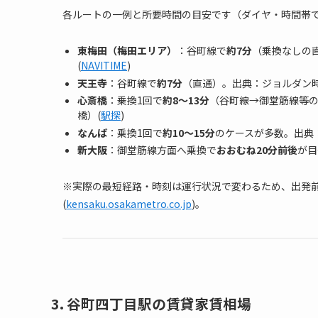
各ルートの一例と所要時間の目安です（ダイヤ・時間帯
東梅田（梅田エリア）
：谷町線で
約7分
（乗換なしの直
(
NAVITIME
)
天王寺
：谷町線で
約7分
（直通）。出典：ジョルダン時刻
心斎橋
：乗換1回で
約8〜13分
（谷町線→御堂筋線等の例
橋）(
駅探
)
なんば
：乗換1回で
約10〜15分
のケースが多数。出典：
新大阪
：御堂筋線方面へ乗換で
おおむね20分前後
が目
※実際の最短経路・時刻は運行状況で変わるため、出発前に経
(
kensaku.osakametro.co.jp
)。
3. 谷町四丁目駅の賃貸家賃相場