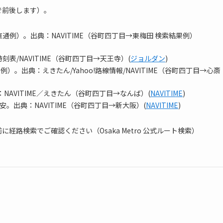
で前後します）。
通例）。出典：NAVITIME（谷町四丁目→東梅田 検索結果例）
表/NAVITIME（谷町四丁目→天王寺）(
ジョルダン
)
）。出典：えきたん/Yahoo!路線情報/NAVITIME（谷町四丁目→心斎
NAVITIME／えきたん（谷町四丁目→なんば）(
NAVITIME
)
安。出典：NAVITIME（谷町四丁目→新大阪）(
NAVITIME
)
路検索でご確認ください（Osaka Metro 公式ルート検索）