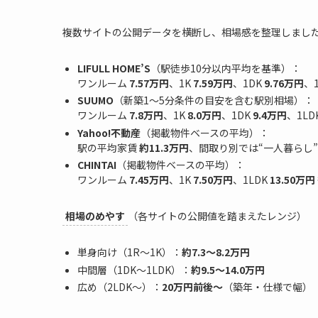
複数サイトの公開データを横断し、相場感を整理しまし
LIFULL HOME’S
（駅徒歩10分以内平均を基準）：
ワンルーム
7.57万円
、1K
7.59万円
、1DK
9.76万円
、
SUUMO
（新築1〜5分条件の目安を含む駅別相場）：
ワンルーム
7.8万円
、1K
8.0万円
、1DK
9.4万円
、1LD
Yahoo!不動産
（掲載物件ベースの平均）：
駅の平均家賃
約11.3万円
、間取り別では“一人暮らし”
CHINTAI
（掲載物件ベースの平均）：
ワンルーム
7.45万円
、1K
7.50万円
、1LDK
13.50万円
相場のめやす
（各サイトの公開値を踏まえたレンジ）
単身向け（1R〜1K）：
約7.3〜8.2万円
中間層（1DK〜1LDK）：
約9.5〜14.0万円
広め（2LDK〜）：
20万円前後〜
（築年・仕様で幅）