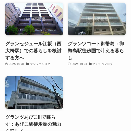
グランセジュール江坂（西
グランツコート御幣島：御
大橋駅）での暮らしを検討
幣島駅徒歩圏で叶える暮ら
する方へ
し
2025-10-31
マンションログ
2025-10-31
マンションログ
グランツあびこIIIで暮ら
す：あびこ駅徒歩圏の魅力