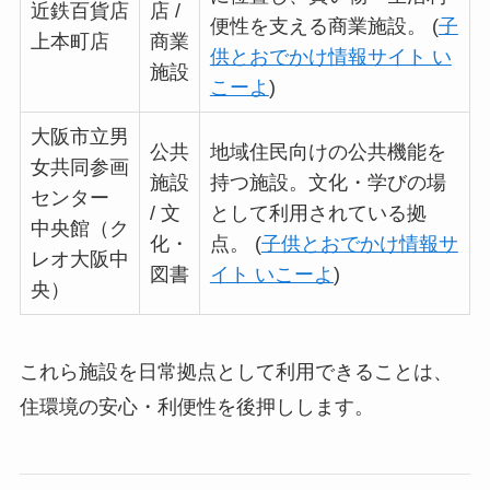
近鉄百貨店
店 /
便性を支える商業施設。 (
子
上本町店
商業
供とおでかけ情報サイト い
施設
こーよ
)
大阪市立男
公共
地域住民向けの公共機能を
女共同参画
施設
持つ施設。文化・学びの場
センター
/ 文
として利用されている拠
中央館（ク
化・
点。 (
子供とおでかけ情報サ
レオ大阪中
図書
イト いこーよ
)
央）
これら施設を日常拠点として利用できることは、
住環境の安心・利便性を後押しします。