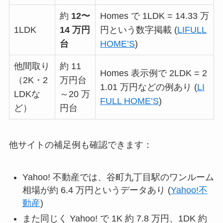
約
12〜
Homes で 1LDK = 14.33 万
1LDK
14 万円
円という数字掲載 (
LIFULL
台
HOME’S
)
他間取り
約 11
Homes 表示例で 2LDK = 2
（2K・2
万円台
1.01 万円などの例あり (
LI
LDKな
～20 万
FULL HOME’S
)
ど）
円台
他サイトの補足例も確認できます：
Yahoo! 不動産では、谷町九丁目駅のワンルーム
相場が約 6.4 万円というデータあり (
Yahoo!不
動産
)
また同じく Yahoo! で 1K 約 7.8 万円、1DK 約