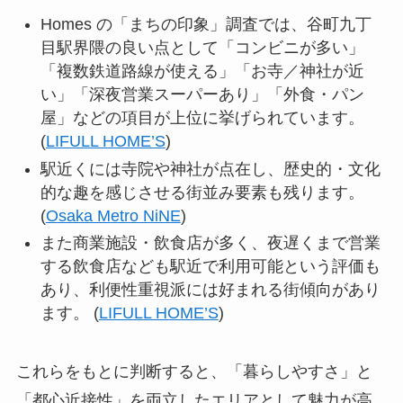
Homes の「まちの印象」調査では、谷町九丁
目駅界隈の良い点として「コンビニが多い」
「複数鉄道路線が使える」「お寺／神社が近
い」「深夜営業スーパーあり」「外食・パン
屋」などの項目が上位に挙げられています。
(
LIFULL HOME’S
)
駅近くには寺院や神社が点在し、歴史的・文化
的な趣を感じさせる街並み要素も残ります。
(
Osaka Metro NiNE
)
また商業施設・飲食店が多く、夜遅くまで営業
する飲食店なども駅近で利用可能という評価も
あり、利便性重視派には好まれる街傾向があり
ます。 (
LIFULL HOME’S
)
これらをもとに判断すると、「暮らしやすさ」と
「都心近接性」を両立したエリアとして魅力が高