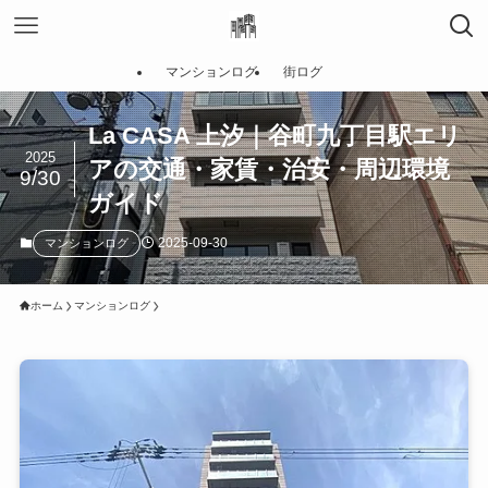
マンションログ
街ログ
La CASA 上汐｜谷町九丁目駅エリ
2025
アの交通・家賃・治安・周辺環境
9/30
ガイド
2025-09-30
マンションログ
ホーム
マンションログ