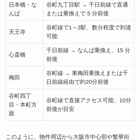
日本橋・な
谷町九丁目駅 → 千日前線で直通
んば
または乗換えで 5 分前後
谷町線で1～2駅、数分程度で到達
天王寺
可能
千日前線 → なんば乗換え、15 分
心斎橋
前後
谷町線 → 東梅田乗換えまたは千
梅田
日前線経由で約20分前後
谷町四丁
谷町線で直接アクセス可能、10分
目・本町方
前後が目安
面
このように、物件周辺から大阪市中心部や繁華街