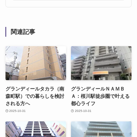
関連記事
グランディールタカラ（南
グランディールＮＡＭＢ
森町駅）での暮らしを検討
Ａ：桜川駅徒歩圏で叶える
される方へ
都心ライフ
2025-10-31
2025-10-31