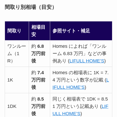
間取り別相場（目安）
相場目
間取り
参照サイト・補足
安
ワンルー
約
6.8
Homes によれば「ワンル
ム（1
万円前
ーム 6.83 万円」などの事
R）
後
例あり (
LIFULL HOME’S
)
約
7.4
Homes の相場表に 1K = 7.
1K
万円前
4 万円という数字が記載 (
L
後
IFULL HOME’S
)
約
8.5
同じく相場表で 1DK = 8.5
1DK
万円前
1 万円という記載あり (
LIF
後
ULL HOME’S
)