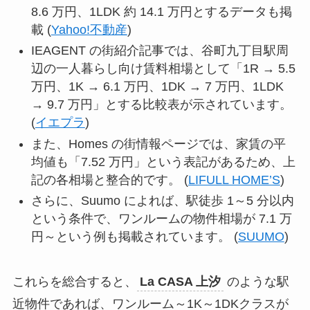
8.6 万円、1LDK 約 14.1 万円とするデータも掲
載 (
Yahoo!不動産
)
IEAGENT の街紹介記事では、谷町九丁目駅周
辺の一人暮らし向け賃料相場として「1R → 5.5
万円、1K → 6.1 万円、1DK → 7 万円、1LDK
→ 9.7 万円」とする比較表が示されています。
(
イエプラ
)
また、Homes の街情報ページでは、家賃の平
均値も「7.52 万円」という表記があるため、上
記の各相場と整合的です。 (
LIFULL HOME’S
)
さらに、Suumo によれば、駅徒歩 1～5 分以内
という条件で、ワンルームの物件相場が 7.1 万
円～という例も掲載されています。 (
SUUMO
)
これらを総合すると、
La CASA 上汐
のような駅
近物件であれば、ワンルーム～1K～1DKクラスが