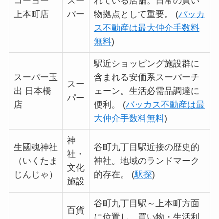
コーヨー
スー
れている店舗。日常の買い
上本町店
パー
物拠点として重要。 (
バッカ
ス不動産は最大仲介手数料
無料
)
駅近ショッピング施設群に
スーパー玉
含まれる安価系スーパーチ
スー
出 日本橋
ェーン。生活必需品調達に
パー
店
便利。 (
バッカス不動産は最
大仲介手数料無料
)
神
生國魂神社
谷町九丁目駅近接の歴史的
社・
（いくたま
神社。地域のランドマーク
文化
じんじゃ）
的存在。 (
駅探
)
施設
谷町九丁目駅～上本町方面
百貨
に位置し、買い物・生活利