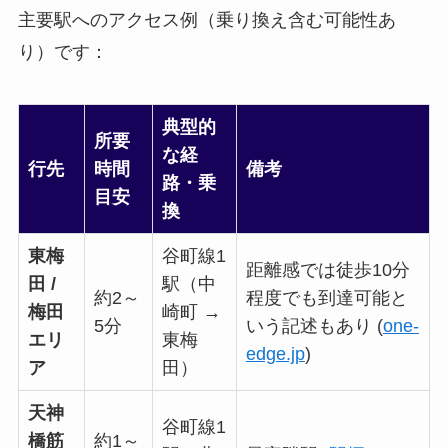
主要駅へのアクセス例（乗り換え含む可能性あ
り）です：
典型的
所要
な経
行先
時間
備考
路・乗
目安
換
東梅
谷町線1
距離感では徒歩10分
田 /
駅（中
約2～
程度でも到達可能と
梅田
崎町 →
5分
いう記述もあり (
one-
エリ
東梅
edge.jp
)
ア
田）
天神
谷町線1
橋筋
約1～