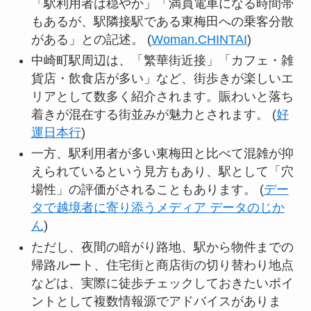
「駅利用者は穏やか」「満員電車になる時間帯
もあるが、駅隣接駅である東梅田への乗客分散
がある」との記述。 (
Woman.CHINTAI
)
中崎町駅周辺は、「繁華街近接」「カフェ・雑
貨店・飲食店が多い」など、街歩きが楽しいエ
リアとして数多く紹介されます。賑わいと落ち
着きが混在する街並みが魅力とされます。 (
好
運日本行
)
一方、駅利用者が多い東梅田と比べて混雑が抑
えられているという見方もあり、駅として「穴
場性」の評価がされることもあります。 (
デー
タで越境者に寄り添うメディア データのじか
ん
)
ただし、夜間の暗がり路地、駅から物件までの
帰路ルート、住宅街と商店街の切り替わり地点
などは、実際に徒歩チェックしておきたいポイ
ントとして複数情報源でアドバイスがありま