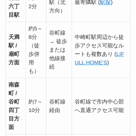
駅（北
最寄隣駅 (
駅探
)
六丁
2分
方向）
目駅
約5～
谷町線
天満
8分
中崎町駅周辺から徒
→ 徒歩
駅 /
（徒
歩アクセス可能なル
または
扇町
歩併
ートも複数あり (
LIF
他線接
方面
用
ULL HOME’S
)
続
も）
南森
町 /
谷町
約7～
谷町線
谷町線で市内中心部
四丁
10分
経由
へ直通アクセス可能
目方
面