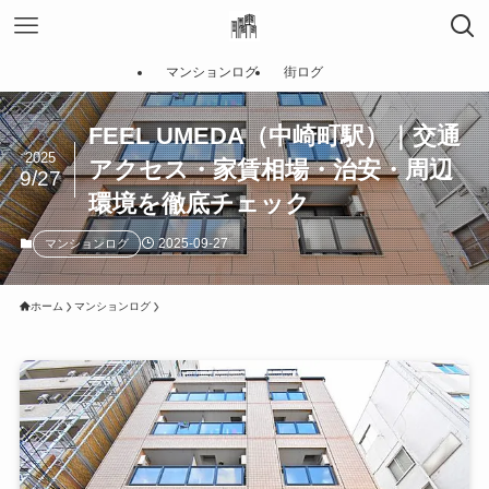
マンションログ
街ログ
FEEL UMEDA（中崎町駅）｜交通
2025
アクセス・家賃相場・治安・周辺
9/27
環境を徹底チェック
2025-09-27
マンションログ
ホーム
マンションログ