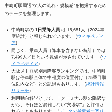
中崎町駅周辺の“人の流れ・規模感”を把握するため
のデータを整理します。
中崎町駅の
1日乗降人員
は 15,681人（2024年
度統計）と報じられています。 (
ウィキペディ
ア
)
同じく、乗車人員（降車を含まない統計）では
7,499人／日という数値が示されています。 (
ウ
ィキペディア
)
大阪メトロ駅別乗降客ランキングでは、中崎町
駅は停車駅全体で中程度の位置付け（75番目順
位以内など）との記録もあります。 (
統計情報
リサーチ
)
利用動向解説として、「ターミナル駅の隣駅な
がら、それほど混雑しない“穴場駅”」と評価さ
れることもあります。 (
データで越境者に寄り