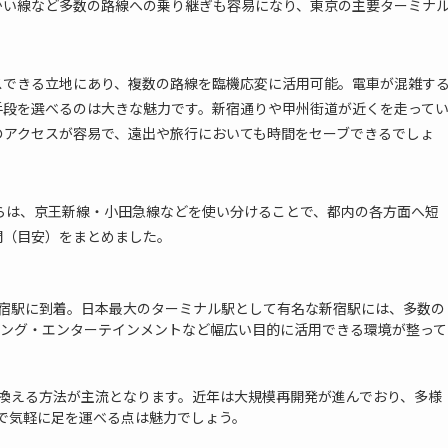
かい線など多数の路線への乗り継ぎも容易になり、東京の主要ターミナ
スできる立地にあり、複数の路線を臨機応変に活用可能。電車が混雑す
手段を選べるのは大きな魅力です。新宿通りや甲州街道が近くを走って
のアクセスが容易で、遠出や旅行においても時間をセーブできるでしょ
らは、京王新線・小田急線などを使い分けることで、都内の各方面へ短
間（目安）をまとめました。
宿駅に到着。日本最大のターミナル駅として有名な新宿駅には、多数の
ピング・エンターテインメントなど幅広い目的に活用できる環境が整って
換える方法が主流となります。近年は大規模再開発が進んでおり、多様
で気軽に足を運べる点は魅力でしょう。