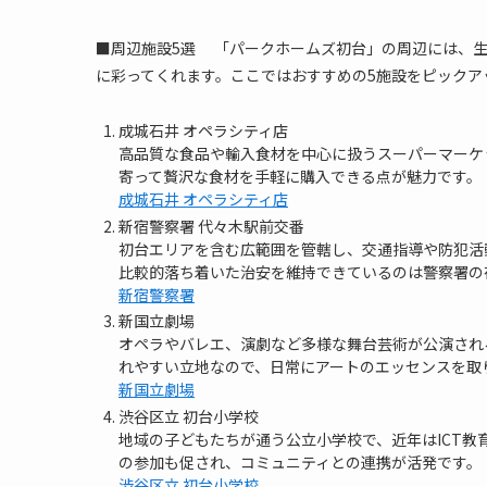
■周辺施設5選 「パークホームズ初台」の周辺には、
に彩ってくれます。ここではおすすめの5施設をピックア
成城石井 オペラシティ店
高品質な食品や輸入食材を中心に扱うスーパーマーケ
寄って贅沢な食材を手軽に購入できる点が魅力です。
成城石井 オペラシティ店
新宿警察署 代々木駅前交番
初台エリアを含む広範囲を管轄し、交通指導や防犯活
比較的落ち着いた治安を維持できているのは警察署の
新宿警察署
新国立劇場
オペラやバレエ、演劇など多様な舞台芸術が公演され
れやすい立地なので、日常にアートのエッセンスを取
新国立劇場
渋谷区立 初台小学校
地域の子どもたちが通う公立小学校で、近年はICT
の参加も促され、コミュニティとの連携が活発です。
渋谷区立 初台小学校