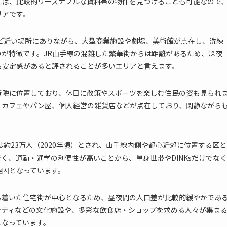
えば、比較的リーズナブルな賃料帯の物件を見つけることも可能なので
リアです。
ど近い場所にありながら、大型商業施設や劇場、美術館が点在し、洗練
が特徴です。JR山手線の混雑した繁華街からは距離があるため、深夜
も安定感があると評されることが多いエリアと言えます。
近隣に位置しており、休日に散策やスポーツを楽しむ住民の姿も見られ
、カフェやパン屋、個人経営の雑貨店などが点在しており、閑静ながら
約23万人（2020年頃）とされ、山手線内側や都心近郊に位置する区と
く、通勤・通学の利便性が高いことから、単身世帯やDINKsだけでなく
要因となっています。
ち着いた住宅街が中心となるため、昼夜間の人口差が比較的緩やかであ
シティなどの文化施設や、多彩な飲食店・ショップを求める人々が集ま
となっています。