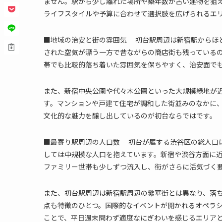
ません。駅から少し離れた場所や築年数が古い建物を狙
ライフスタイルや予算に合わせて選択肢を広げられるエ
■地域の治安と街の雰囲気 初台駅周辺は新宿駅からほ
された空気が漂う一方で昔ながらの商店街も残っているの
帯でも比較的落ち着いた雰囲気を保ちやすく、治安面で
また、新宿中央公園や代々木公園といった大規模緑地が
す。マンションや戸建て住宅が調和した街並みのなかに
文化的な魅力を醸し出しているのが初台ならではです。
■最寄り駅周辺の人口数 初台が属する渋谷区の総人口は
しては中規模な人口を抱えています。新宿や渋谷方面に近
ファミリー世帯も少しずつ流入し、街がさらに活気づく
また、初台駅周辺は新宿駅周辺の繁華街とは異なり、落
点も特徴のひとつ。国際的なイベントが開かれるオペラ
ことで、平日週末問わず適度なにぎわいを感じるエリア