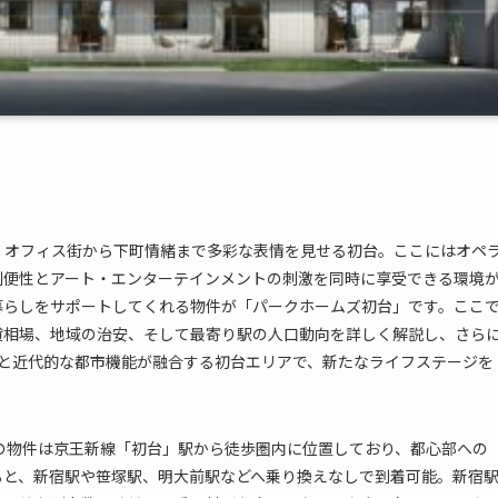
、オフィス街から下町情緒まで多彩な表情を見せる初台。ここにはオペ
利便性とアート・エンターテインメントの刺激を同時に享受できる環境
暮らしをサポートしてくれる物件が「パークホームズ初台」です。ここ
貸相場、地域の治安、そして最寄り駅の人口動向を詳しく解説し、さら
気と近代的な都市機能が融合する初台エリアで、新たなライフステージを
の物件は京王新線「初台」駅から徒歩圏内に位置しており、都心部への
ると、新宿駅や笹塚駅、明大前駅などへ乗り換えなしで到着可能。新宿