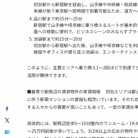
初台駅から新宿駅を経由し、山手線や中央線・総武線
来線が揃う東京駅へ短時間で到着可能なため、遠方へ
品川駅まで約15分～25分
新宿駅で山手線や埼京線に乗り換えるルートが基本的
面への移動に便利で、ビジネスシーンのみならずプラ
池袋駅まで約15分～20分
初台駅から新宿駅へ出た後、山手線や埼京線などを利
施設やオフィスが建ち並ぶ池袋は、エンターテインメ
このように、主要エリアへ乗り換え1～2回ほどで到達で
活用が期待できます。
■最寄り駅周辺の賃貸物件の家賃相場 初台エリアは都
に伴う新築マンションの建設も相次いでいます。そのた
する人々からの需要が高いこともあって、一定の家賃水
具体的には、駅周辺徒歩5～10分圏内のワンルーム・1Kタイ
～25万円前後が多いでしょう。3LDK以上の広めの物件