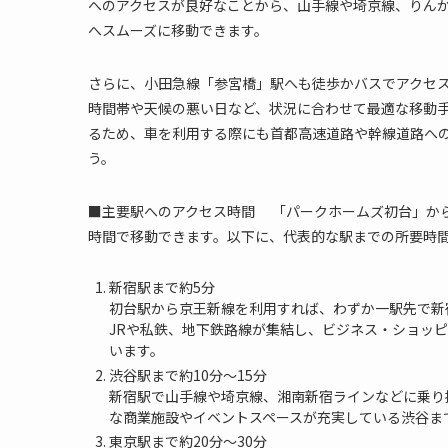
へのアクセスが良好なことから、山手線や埼京線、りん
へスムーズに移動できます。
さらに、小田急線「参宮橋」駅へも徒歩かバスでアクセ
時間帯や天候の悪い日など、状況に合わせて最適な移動
るため、車を利用する際にも首都高速道路や幹線道路へ
う。
■主要駅へのアクセス時間 「パークホームズ初台」か
時間で移動できます。以下に、代表的な駅までの所要時
新宿駅まで約5分
初台駅から京王新線を利用すれば、わずか一駅先で新
JRや私鉄、地下鉄路線が集結し、ビジネス・ショッ
います。
渋谷駅まで約10分～15分
新宿駅で山手線や埼京線、湘南新宿ラインなどに乗り
な商業施設やイベントスペースが充実している渋谷ま
東京駅まで約20分～30分