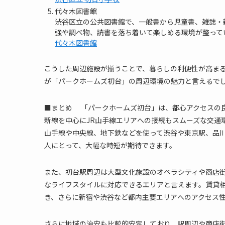
代々木図書館
渋谷区立の公共図書館で、一般書から児童書、雑誌・
強や調べ物、読書を落ち着いて楽しめる環境が整って
代々木図書館
こうした周辺施設が揃うことで、暮らしの利便性が高ま
が「パークホームズ初台」の周辺環境の魅力と言えるで
■まとめ 「パークホームズ初台」は、都心アクセスの
新線を中心にJR山手線エリアへの接続もスムーズな交通
山手線や中央線、地下鉄などを使って渋谷や東京駅、品
人にとって、大幅な時短が期待できます。
また、初台駅周辺は大型文化施設のオペラシティや商店
なライフスタイルに対応できるエリアと言えます。賃貸
き、さらに新宿や渋谷など都内主要エリアへのアクセス
さらに地域の治安も比較的安定しており、駅周辺や商店