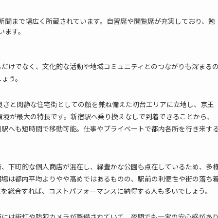
新聞まで幅広く所蔵されています。自習席や閲覧席が充実しており、勉
います。
るだけでなく、文化的な活動や地域コミュニティとのつながりも深まる
しょう。
良さと閑静な住宅街としての顔を兼ね備えた初台エリアに立地し、京王
環境が最大の特長です。新宿駅へ乗り換えなしで到着できることから、
川駅へも短時間で移動可能。仕事やプライベートで都内各所を行き来す
街、下町的な個人商店が混在し、緑豊かな公園も点在しているため、多
相場は都内平均よりやや高めではあるものの、駅前の利便性や街の落ち
性を総合すれば、コストパフォーマンスに納得する人も多いでしょう。
街には街灯や防犯カメラが整備されていて、夜間でも一定の安心感があ