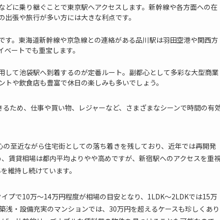
などに乗り継ぐことで東京駅へアクセスします。新幹線や各方面への在
の出張や旅行が多い方には大きな利点です。
です。東海道新幹線や京急線との連絡がある品川駅は羽田空港や関西方
イベートでも重宝します。
用して池袋駅へ到着するのが定番ルート。副都心として多彩な大型商業
ントや飲食店も豊富で休日の楽しみも多いでしょう。
きるため、仕事や買い物、レジャーなど、さまざまなシーンで時間の有
心の至近ながら住宅街としての落ち着きを残しており、近年では再開発
め、賃貸相場は都内平均よりやや高めですが、新宿駅へのアクセスを重
準を維持し続けています。
プで10万～14万円程度が相場の目安となり、1LDK～2LDKでは15万
や築浅・設備充実のマンションでは、30万円を超えるケースも珍しくあり