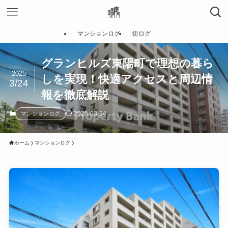
マンションログ
街ログ
グランヒルズ東陽町で理想の暮ら
2025
しを実現！快適アクセスと周辺情
3/24
報を徹底解説
2025-03-24
マンションログ
ホーム
マンションログ