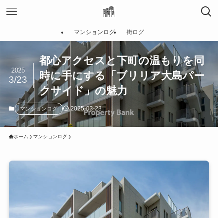
マンションログ
街ログ
都心アクセスと下町の温もりを同
2025
時に手にする「ブリリア大島パー
3/23
クサイド」の魅力
2025-03-23
マンションログ
ホーム
マンションログ