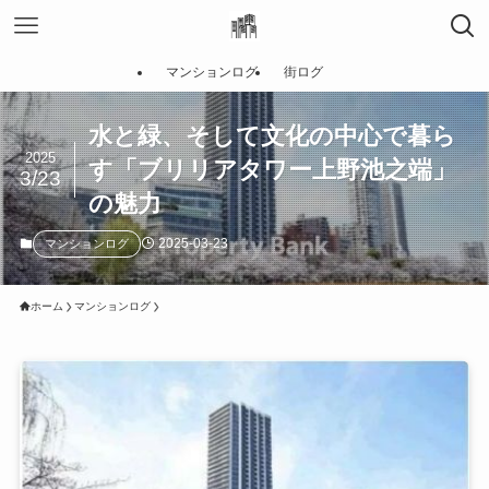
マンションログ
街ログ
水と緑、そして文化の中心で暮ら
2025
す「ブリリアタワー上野池之端」
3/23
の魅力
2025-03-23
マンションログ
ホーム
マンションログ