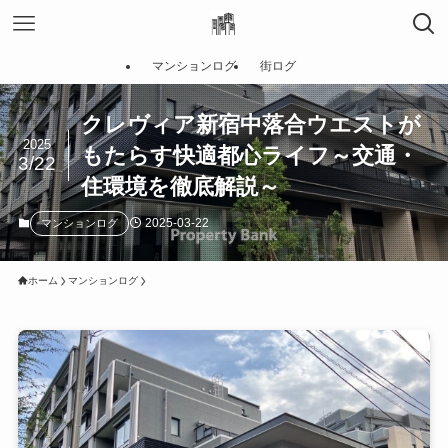
マンションログ
街ログ
クレヴィア新宿中落合ウエストが
2025
もたらす快適都心ライフ～交通・
3/22
住環境を徹底解説～
2025-03-22
マンションログ
ホーム
マンションログ