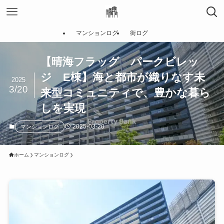
マンションログ
街ログ
【晴海フラッグ パークビレッ
ジ E棟】海と都市が織りなす未
2025
3/20
来型コミュニティで、豊かな暮ら
しを実現
2025-03-20
マンションログ
ホーム
マンションログ