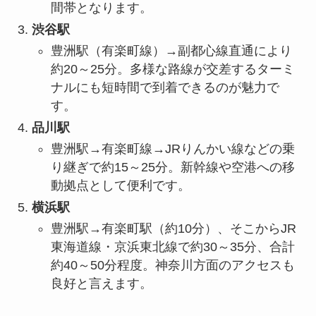
間帯となります。
渋谷駅
豊洲駅（有楽町線）→副都心線直通により
約20～25分。多様な路線が交差するターミ
ナルにも短時間で到着できるのが魅力で
す。
品川駅
豊洲駅→有楽町線→JRりんかい線などの乗
り継ぎで約15～25分。新幹線や空港への移
動拠点として便利です。
横浜駅
豊洲駅→有楽町駅（約10分）、そこからJR
東海道線・京浜東北線で約30～35分、合計
約40～50分程度。神奈川方面のアクセスも
良好と言えます。