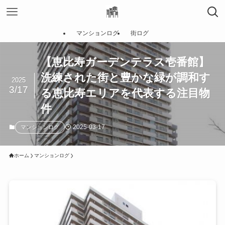
マンションログ
街ログ
【恵比寿ガーデンテラス壱番館】
洗練された街と豊かな緑が調和す
2025
3/17
る恵比寿エリアを代表する注目物
件
2025-03-17
マンションログ
ホーム
マンションログ