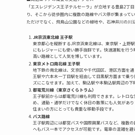
「エスレジデンス王子テルセーラ」が立地する豊島2丁目
り、そこから徒歩圏内に複数の路線やバス停が集まって
ただけでなく、飛鳥山公園などの緑地や、石神井川の川
JR京浜東北線 王子駅
東京都心を縦断するJR京浜東北線は、東京駅・上野
にもレジャーにも使い勝手抜群です。快速運転を行う
高い路線として人気を博しています。
東京メトロ南北線 王子駅
地下鉄の南北線は、文京区や千代田区、港区方面を通
王駅や六本木一丁目駅を経由して目黒駅方面まで乗り
ズにこなせます。加えて、駒込駅や本駒込駅周辺の下
都電荒川線（東京さくらトラム）
王子駅前からは都電荒川線も利用できます。レトロな
め、通勤・通学だけでなく休日の散策にも人気があり
住まいの方にとっても貴重な移動手段です。
バス路線
王子駅周辺には都営バスや国際興業バスなど、複数の
へもバス一本でアクセスが可能です。電車の混雑を避