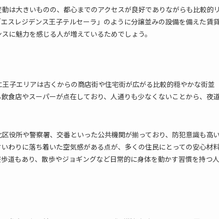
変動は大きいものの、都心までのアクセスが良好でありながらも比較的
「エスレジデンス王子テルセーラ」のように分譲並みの設備を備えた賃
ンスに魅力を感じる人が増えているためでしょう。
に王子エリアは古くからの商店街や住宅街が広がる比較的穏やかな街並
る飲食店やスーパーが点在しており、人通りも少なくないことから、夜
北区役所や警察署、交番といった公共機関が揃っており、防犯意識も高
すいわりに落ち着いた空気感がある点が、多くの住民にとっての安心材
遊歩道もあり、散歩やジョギングなど日常的に身体を動かす習慣を持つ