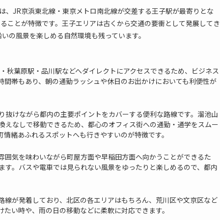
は、JR京浜東北線・東京メトロ南北線が交差する王子駅が最寄りとな
いることが特徴です。王子エリアは古くから交通の要衝として発展してき
沿いの風景を楽しめる自然環境も残っています。
駅・秋葉原駅・品川駅などへダイレクトにアクセスできるため、ビジネス
時間帯もあり、朝の通勤ラッシュや休日のお出かけにおいても利便性が
り抜けながら都内の主要ポイントをカバーする便利な路線です。溜池山
換えなしで移動できるため、都心のオフィス街への通勤・通学をスムー
町情緒あふれるスポットへも行きやすいのが特徴です。
雰囲気を味わいながら町屋方面や早稲田方面へ向かうことができるた
ます。バスや電車では見られない風景をゆったりと楽しめるので、都内
路線が発着しており、北区の各エリアはもちろん、荒川区や文京区など
けたい時や、雨の日の移動などに柔軟に対応できます。