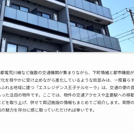
、都電荒川線など複数の交通機関が集まりながら、下町情緒と都市機能
変化を穏やかに受け止めながら進化しているような街並みは、一度暮ら
あふれる地域に建つ「エスレジデンス王子テルセーラ」は、交通の便の
ろった注目の物件です。ここでは、物件の交通アクセスや主要駅への移
などを取り上げ、併せて周辺施設の情報もまとめてご紹介します。実際
活の魅力を存分に感じ取っていただければ幸いです。