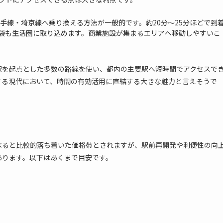
手線・埼京線へ乗り換える方法が一般的です。約20分～25分ほどで到
袋も生活圏に取り込めます。商業施設が集まるエリアへ移動しやすいこ
駅を起点とした多数の路線を使い、都内の主要駅へ短時間でアクセスで
する現代において、時間の有効活用に直結する大きな魅力と言えそうで
べると比較的落ち着いた価格帯とされますが、駅前再開発や利便性の向
あります。以下はあくまで目安です。