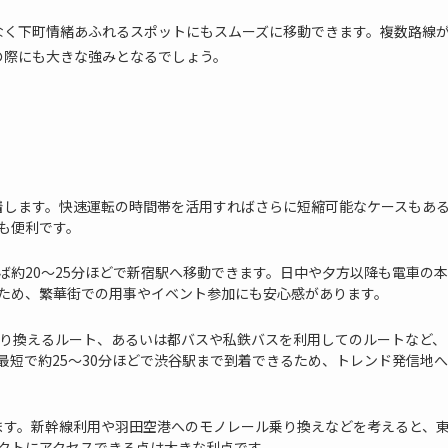
なく下町情緒あふれるスポットにもスムーズに移動できます。複数路線
の際にも大きな強みとなるでしょう。
到着します。快速運転の時間帯を活用すればさらに短縮可能なケースもあ
も便利です。
ば約20～25分ほどで新宿駅へ移動できます。日中や夕方以降も電車の本
ため、繁華街での用事やイベント参加にも安心感があります。
乗り換えるルート、あるいは都バスや私鉄バスを利用してのルートなど、
最短で約25～30分ほどで渋谷駅まで到着できるため、トレンド発信地へ
きます。新幹線利用や羽田空港へのモノレール乗り換えなどを考えると、
クトにアクセスできる点は大きな利点です。