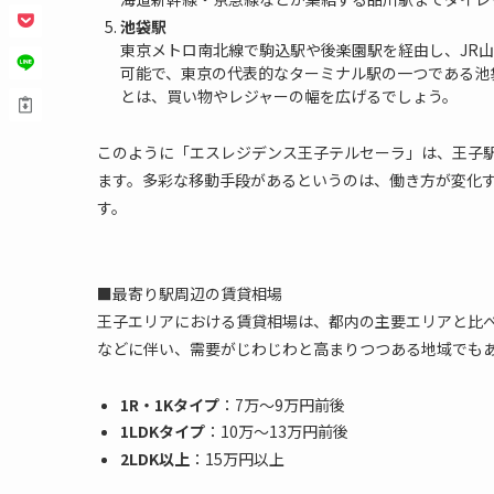
池袋駅
東京メトロ南北線で駒込駅や後楽園駅を経由し、JR山
可能で、東京の代表的なターミナル駅の一つである池
とは、買い物やレジャーの幅を広げるでしょう。
このように「エスレジデンス王子テルセーラ」は、王子
ます。多彩な移動手段があるというのは、働き方が変化
す。
■最寄り駅周辺の賃貸相場
王子エリアにおける賃貸相場は、都内の主要エリアと比
などに伴い、需要がじわじわと高まりつつある地域でも
1R・1Kタイプ
：7万～9万円前後
1LDKタイプ
：10万～13万円前後
2LDK以上
：15万円以上