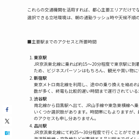
これらの交通機関を活用すれば、都心主要エリアだけで
選択できる立地環境は、朝の通勤ラッシュ時や天候不順
■主要駅までのアクセスと所要時間
東京駅
JR京浜東北線に乗れば約15～20分程度で東京駅に
ため、ビジネスパーソンはもちろん、観光や買い物に
新宿駅
東京メトロ南北線を利用し、途中の乗り換えを絡めれ
数が多く、終電も比較的遅い時間まで運行されている
渋谷駅
南北線から目黒駅へ出て、JR山手線や東急東横線へ
いくつか選択肢があります。時間帯にもよりますが、
のアクセスも申し分ありません。
品川駅
JR京浜東北線にて約25～30分程度で行くことがで
海道新幹線・京急線などが集結する品川駅までダイレ