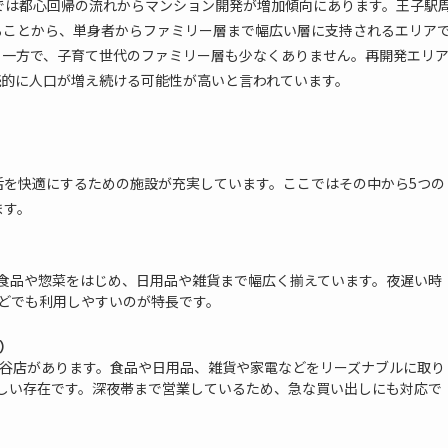
では都心回帰の流れからマンション開発が増加傾向にあります。王子駅
ることから、単身者からファミリー層まで幅広い層に支持されるエリア
る一方で、子育て世代のファミリー層も少なくありません。再開発エリ
続的に人口が増え続ける可能性が高いと言われています。
活を快適にするための施設が充実しています。ここではその中から5つの
ます。
食品や惣菜をはじめ、日用品や雑貨まで幅広く揃えています。夜遅い時
どでも利用しやすいのが特長です。
）
神谷店があります。食品や日用品、雑貨や家電などをリーズナブルに取り
しい存在です。深夜帯まで営業しているため、急な買い出しにも対応で