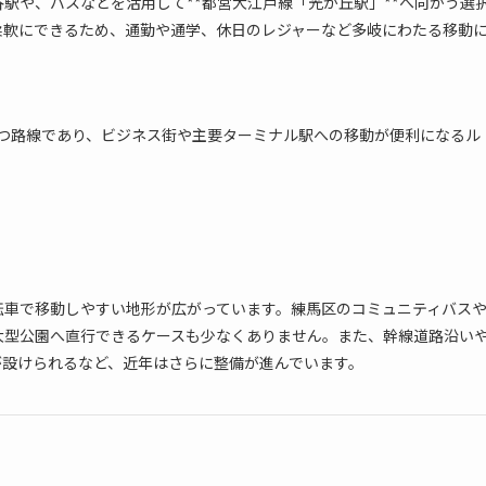
駅や、バスなどを活用して**都営大江戸線「光が丘駅」**へ向かう選
柔軟にできるため、通勤や通学、休日のレジャーなど多岐にわたる移動
つ路線であり、ビジネス街や主要ターミナル駅への移動が便利になるル
転車で移動しやすい地形が広がっています。練馬区のコミュニティバス
大型公園へ直行できるケースも少なくありません。また、幹線道路沿い
が設けられるなど、近年はさらに整備が進んでいます。