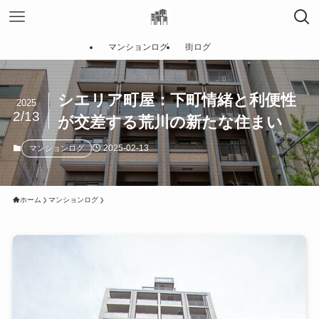
マンションログ
街ログ
シエリア町屋：下町情緒と利便性
2025
2/13
が交差する荒川の新たな住まい
2025-02-13
マンションログ
ホーム
マンションログ