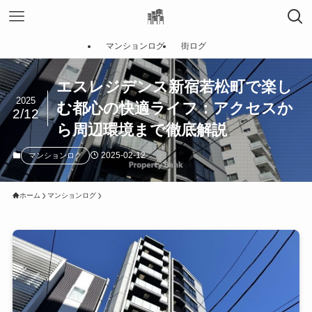
マンションログ
街ログ
エスレジデンス新宿若松町で楽し
2025
む都心の快適ライフ：アクセスか
2/12
ら周辺環境まで徹底解説
2025-02-12
マンションログ
ホーム
マンションログ