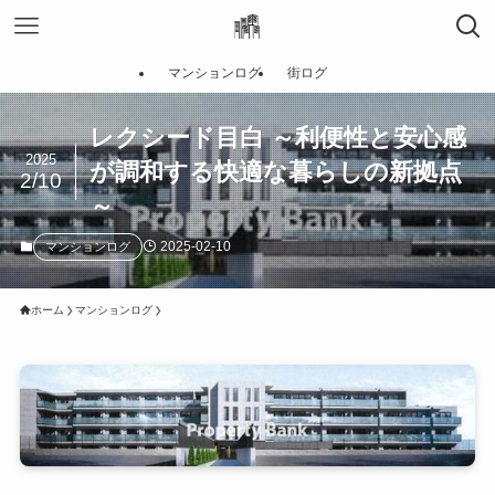
マンションログ
街ログ
レクシード目白 ～利便性と安心感
2025
が調和する快適な暮らしの新拠点
2/10
～
2025-02-10
マンションログ
ホーム
マンションログ