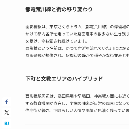
都電荒川線と街の移り変わり
面影橋駅は、東京さくらトラム（都電荒川線）の停留場
かけて都内各所を走っていた路面電車の数少ない生き残
を受け、今も愛され続けています。
面影橋という名前は、かつて付近を流れていた川に架か
ある景観が想像され、駅周辺の静かで穏やかな街並みと
下町と文教エリアのハイブリッド
面影橋駅周辺は、高田馬場や早稲田、神楽坂方面にも近
する教育機関が点在し、学生の往来が日常の風景になっ
住宅街が続き、下町らしい人情や風情が色濃く残ってい