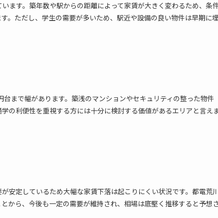
ています。築年数や駅からの距離によって家賃が大きく変わるため、条
ます。ただし、学生の需要が多いため、駅近や設備の良い物件は早期に
20万円台まで幅があります。築浅のマンションやセキュリティの整った物件
通学の利便性を重視する方には十分に検討する価値があるエリアと言え
要が安定しているため大幅な家賃下落は起こりにくい状況です。都電荒
ことから、今後も一定の需要が維持され、相場は底堅く推移すると予想