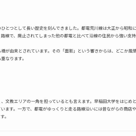
のひとつとして長い歴史を刻んできました。都電荒川線は大正から昭和
り路線で、廃止されてしまった他の都電と比べて沿線の住民から強い支持
る橋が由来とされています。その「面影」という響きからは、どこか風
も重なります。
く、文教エリアの一角を担っているとも言えます。早稲田大学をはじめ
ています。一方で、都電がゆっくりと走る路線沿いには昔ながらの商店
ます。