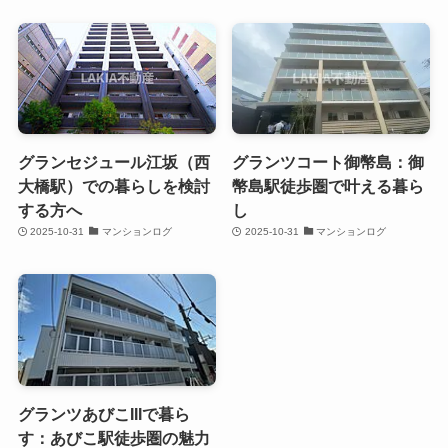
グランセジュール江坂（西
グランツコート御幣島：御
大橋駅）での暮らしを検討
幣島駅徒歩圏で叶える暮ら
する方へ
し
2025-10-31
マンションログ
2025-10-31
マンションログ
グランツあびこIIIで暮ら
す：あびこ駅徒歩圏の魅力