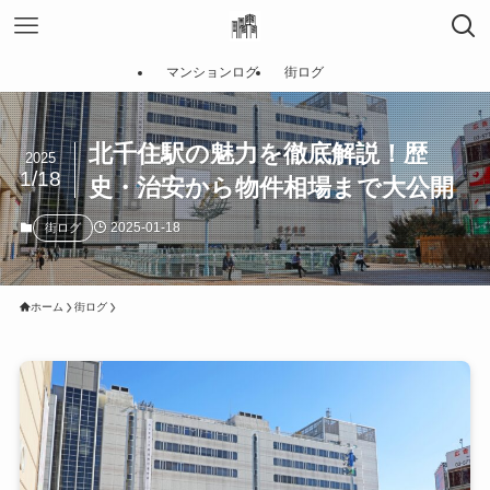
マンションログ
街ログ
北千住駅の魅力を徹底解説！歴
2025
1/18
史・治安から物件相場まで大公開
2025-01-18
街ログ
ホーム
街ログ